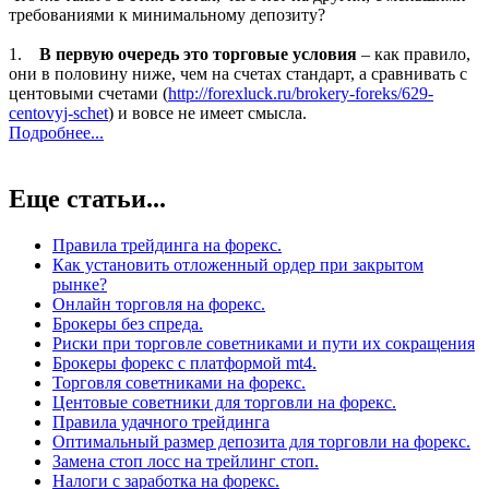
требованиями к минимальному депозиту?
1.
В первую очередь это торговые условия
– как правило,
они в половину ниже, чем на счетах стандарт, а сравнивать с
центовыми счетами (
http://forexluck.ru/brokery-foreks/629-
centovyj-schet
) и вовсе не имеет смысла.
Подробнее...
Еще статьи...
Правила трейдинга на форекс.
Как установить отложенный ордер при закрытом
рынке?
Онлайн торговля на форекс.
Брокеры без спреда.
Риски при торговле советниками и пути их сокращения
Брокеры форекс с платформой mt4.
Торговля советниками на форекс.
Центовые советники для торговли на форекс.
Правила удачного трейдинга
Оптимальный размер депозита для торговли на форекс.
Замена стоп лосс на трейлинг стоп.
Налоги с заработка на форекс.