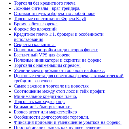
Торговля без кредитного плеча.
Ложные сигналы - враг трейдера.
Стоимость пункта форекс по любой паре
Торговые советники от ФорексКлуб
Время работы форекс.
Форекс без вложений
Кредитное плечо 1:1, брокеры и особенности
использования
Секреты скальпинга.
Основные настройки индикаторов форекс
Бесплатный VPS для форекс
Полезные индикаторы и скрипты на форекс.
Торговля с наименьшим спредом.
Увеличиваем прибыль от торговли на форекс.
Центовые счета для советника форекс, автоматический
трейдинг разрешен
Самое важное в торговле на новостях
Соотношение между стоп лосс и тейк профит.
Минимальное кредитное плечо.
Торговать как хедж фонд.
Внимание! - быстрые рынки.
Брокер агент или маркетмейкер
Особенности долгосрочной торговли.
Фиксация прибыли и уменьшение убытков на форекс.
Простой анализ рынка, как лучшее решение.