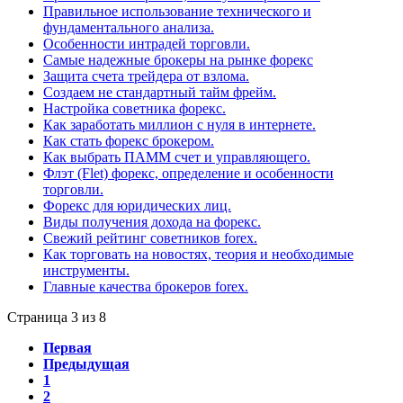
Правильное использование технического и
фундаментального анализа.
Особенности интрадей торговли.
Самые надежные брокеры на рынке форекс
Защита счета трейдера от взлома.
Создаем не стандартный тайм фрейм.
Настройка советника форекс.
Как заработать миллион с нуля в интернете.
Как стать форекс брокером.
Как выбрать ПАММ счет и управляющего.
Флэт (Flet) форекс, определение и особенности
торговли.
Форекс для юридических лиц.
Виды получения дохода на форекс.
Свежий рейтинг советников forex.
Как торговать на новостях, теория и необходимые
инструменты.
Главные качества брокеров forex.
Страница 3 из 8
Первая
Предыдущая
1
2