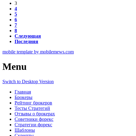
3
4
5
6
7
8
Следующая
Последняя
mobile template by mobilemews.com
Menu
Switch to Desktop Version
Главная
Брокеры
Рейтинг брокеров
Тесты Стратегий
Отзывы о брокерах
Советники форекс
Стратегии форекс
Шаблоны
Скрипты