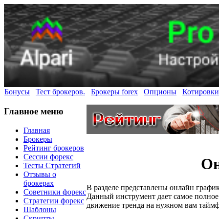
Бонусы
Тест брокеров.
Брокеры forex
Опционы
Котировки
Главное меню
Главная
Брокеры
Рейтинг брокеров
Сессии форекс
Он
Тесты Стратегий
Отзывы о
брокерах
В разделе представлены онлайн графи
Советники форекс
Данный инструмент дает самое полное
Стратегии форекс
движение тренда на нужном вам тайм
Шаблоны
Скрипты