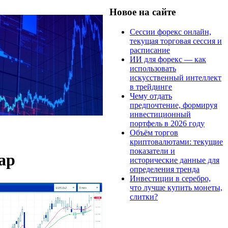
Новое на сайте
Сессии форекс онлайн,
текущая торговая сессия и
расписание
ИИ для форекс — как
использовать
искусственный интеллект
в трейдинге
Чему отдать
предпочтение, формируя
инвестиционный
портфель в 2026 году
Объём торгов
криптовалютами: текущие
показатели и
ар
исторические данные для
определения тренда
Инвестиции в серебро,
что лучше купить монеты,
слитки?