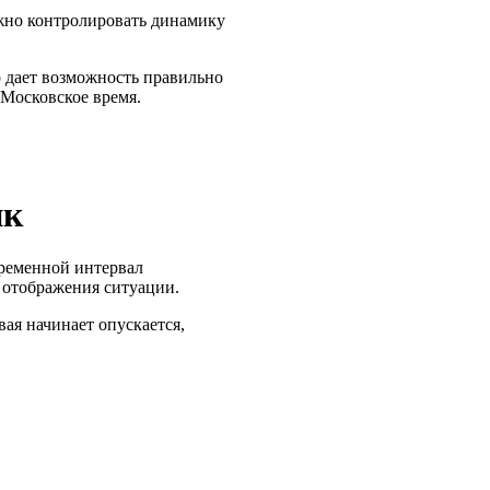
жно контролировать динамику
о дает возможность правильно
Московское время.
ик
временной интервал
 отображения ситуации.
вая начинает опускается,