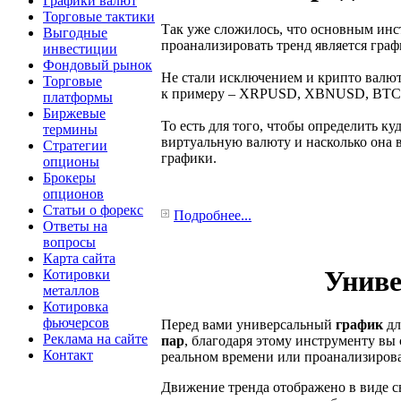
Графики валют
Торговые тактики
Так уже сложилось, что основным инс
Выгодные
проанализировать тренд является гра
инвестиции
Фондовый рынок
Не стали исключением и крипто валют
Торговые
к примеру – XRPUSD, XBNUSD, BT
платформы
Биржевые
То есть для того, чтобы определить к
термины
виртуальную валюту и насколько она в
Стратегии
графики.
опционы
Брокеры
опционов
Статьи о форекс
Подробнее...
Ответы на
вопросы
Карта сайта
Униве
Котировки
металлов
Котировка
фьючерсов
Перед вами универсальный
график
дл
Реклама на сайте
пар
, благодаря этому инструменту в
Контакт
реальном времени или проанализирова
Движение тренда отображено в виде с