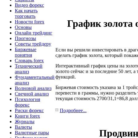
Видео форекс
Как начать
торговать
График золота 
Новости forex
Основы
Онлайн трейдинг
Прогнозы
Советы трейдеру
Биржевые
Если вы решили инвестировать в драг
понятия
сделать график золота, который покаж
Словарь forex
Интерактивный график цены на золото
Технический
золото сейчас и за последние 50 лет, 
анализ
функций.
Фундаментальный
анализ
Биржевая стоимость указана за 1 трой
Волновой анализ
перевести в граммы, нужно разделить 
Свечной анализ
текущая стоимость 2700/31,1=86,8 долл
Психология
форекс
Риски форекс
Подробнее...
Книги forex
Журналы
Валюты
Продвин
Валютные пары