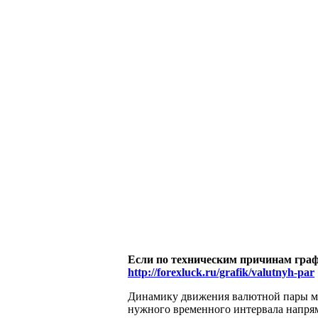
Если по техническим причинам граф
http://forexluck.ru/grafik/valutnyh-par
Динамику движения валютной пары мож
нужного временного интервала напряму