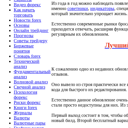
Из года в год можно наблюдать появле
Видео форекс
именно
советники
,
индикаторы
, спец
Как начать
который значительно упрощает жизнь.
торговать
Новости forex
Естественно современные рынки броса
Основы
приходится отвечать, расширяя функц
Онлайн трейдинг
регулярным их обновлением.
Прогнозы
Советы трейдеру
Лучши
Биржевые
понятия
Словарь forex
Технический
анализ
К сожалению одно из недавних обновл
Фундаментальный
отзывов.
анализ
Волновой анализ
Оно вывело из строя практически все
Свечной анализ
кода для быстрого их редактирования.
Психология
форекс
Естественно данное обновление очень
Риски форекс
стали просто недоступны для них. Из 
Книги forex
Журналы
Первый выход состоит в том, чтобы об
Валюты
новый билд. Второй бесплатный вариан
Валютные пары