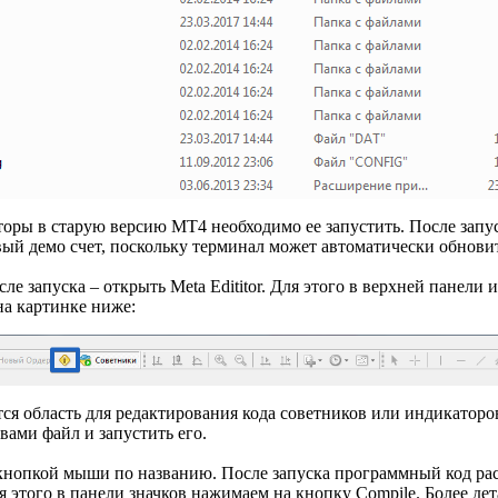
торы в старую версию МТ4 необходимо ее запустить. После запу
вый демо счет, поскольку терминал может автоматически обновит
сле запуска – открыть Meta Edititor. Для этого в верхней панел
а картинке ниже:
тся область для редактирования кода советников или индикаторо
ами файл и запустить его.
а кнопкой мыши по названию. После запуска программный код рас
ля этого в панели значков нажимаем на кнопку Compile. Более де