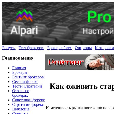
Бонусы
Тест брокеров.
Брокеры forex
Опционы
Котировки
Главное меню
Главная
Брокеры
Рейтинг брокеров
Сессии форекс
Как оживить ста
Тесты Стратегий
Отзывы о
брокерах
Советники форекс
Стратегии форекс
Изменчивость рынка постоянно порожд
Шаблоны
Скрипты