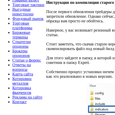
Графики валют
Инструкция по компиляции старого
Торговые тактики
Выгодные
После первого обновления трейдеры д
инвестиции
запретили обновление. Однако сейчас,
Фондовый рынок
образца вам просто не обойтись.
Торговые
платформы
Наверное, у вас возникает резонный во
Биржевые
статьи.
термины
Стратегии
Стоит заметить, что скачав старую вер
опционы
скомпилировать файл под новый билд 
Брокеры
опционов
Для этого зайдите в папку, в которой 
Статьи о форекс
советник в папку Expert.
Ответы на
вопросы
Собственно процесс установки ничем н
Карта сайта
как это реализовано в новых версиях.
Котировки
металлов
Котировка
фьючерсов
Реклама на сайте
Контакт