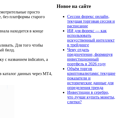
Новое на сайте
усмотрительные просто
Сессии форекс онлайн,
е, без платформы старого
текущая торговая сессия и
расписание
ИИ для форекс — как
инала находится в конце
использовать
искусственный интеллект
в трейдинге
вливать. Для того чтобы
Чему отдать
ый билд.
предпочтение, формируя
инвестиционный
 с названием indicators, а
портфель в 2026 году
Объём торгов
криптовалютами: текущие
в каталог данных через МТ4,
показатели и
исторические данные для
определения тренда
Инвестиции в серебро,
что лучше купить монеты,
слитки?