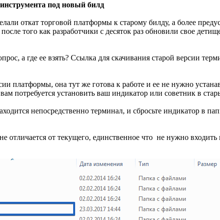
 инструмента под новый билд
елали откат торговой платформы к старому билду, а более пред
 после того как разработчики с десяток раз обновили свое детищ
прос, а где ее взять? Ссылка для скачивания старой версии терм
сии платформы, она тут же готова к работе и ее не нужно устана
вам потребуется установить ваш индикатор или советник в стар
находится непосредственно терминал, и сбросьте индикатор в папку
е отличается от текущего, единственное что не нужно входить 