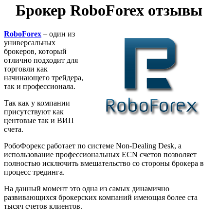
Брокер RoboForex отзывы
RoboForex
– один из
универсальных
брокеров, который
отлично подходит для
торговли как
начинающего трейдера,
так и профессионала.
Так как у компании
присутствуют как
центовые так и ВИП
счета.
РобоФорекс работает по системе Non-Dealing Desk, а
использование профессиональных ECN счетов позволяет
полностью исключить вмешательство со стороны брокера в
процесс трединга.
На данный момент это одна из самых динамично
развивающихся брокерских компаний имеющая более ста
тысяч счетов клиентов.