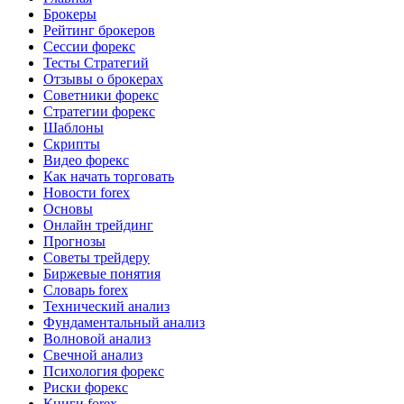
Брокеры
Рейтинг брокеров
Сессии форекс
Тесты Стратегий
Отзывы о брокерах
Советники форекс
Стратегии форекс
Шаблоны
Скрипты
Видео форекс
Как начать торговать
Новости forex
Основы
Онлайн трейдинг
Прогнозы
Советы трейдеру
Биржевые понятия
Словарь forex
Технический анализ
Фундаментальный анализ
Волновой анализ
Свечной анализ
Психология форекс
Риски форекс
Книги forex