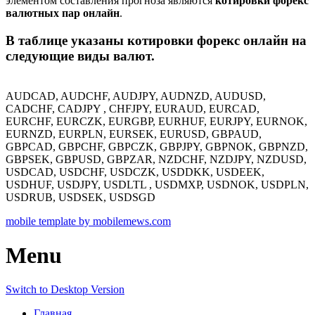
элементом составления прогноза являются
котировки форекс
валютных пар онлайн
.
В таблице указаны котировки форекс онлайн на
следующие виды валют.
AUDCAD, AUDCHF, AUDJPY, AUDNZD, AUDUSD,
CADCHF, CADJPY , CHFJPY, EURAUD, EURCAD,
EURCHF, EURCZK, EURGBP, EURHUF, EURJPY, EURNOK,
EURNZD, EURPLN, EURSEK, EURUSD, GBPAUD,
GBPCAD, GBPCHF, GBPCZK, GBPJPY, GBPNOK, GBPNZD,
GBPSEK, GBPUSD, GBPZAR, NZDCHF, NZDJPY, NZDUSD,
USDCAD, USDCHF, USDCZK, USDDKK, USDEEK,
USDHUF, USDJPY, USDLTL , USDMXP, USDNOK, USDPLN,
USDRUB, USDSEK, USDSGD
mobile template by mobilemews.com
Menu
Switch to Desktop Version
Главная