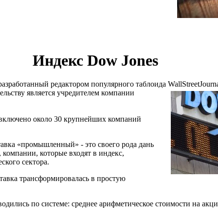
Индекс Dow Jones
зработанный редактором популярного таблоида WallStreetJourna
ельству является учредителем компании
включено около 30 крупнейших компаний
ставка «промышленный» - это своего рода дань
 компании, которые входят в индекс,
ского сектора.
тавка трансформировалась в простую
водились по системе: среднее арифметическое стоимости на акц