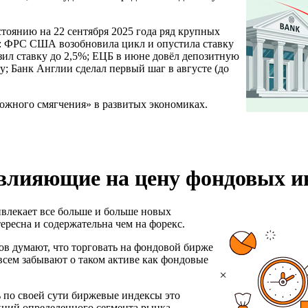
тоянию на 22 сентября 2025 года ряд крупных
: ФРС США возобновила цикл и опустила ставку
зил ставку до 2,5%; ЕЦБ в июне довёл депозитную
зу; Банк Англии сделал первый шаг в августе (до
ожного смягчения» в развитых экономиках.
влияющие на цену фондовых и
влекает все больше и больше новых
тересна и содержательна чем на форекс.
в думают, что торговать на фондовой бирже
сем забывают о таком активе как фондовые
дь по своей сути биржевые индексы это
кций определенного сегмента рынка.