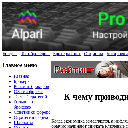
Бонусы
Тест брокеров.
Брокеры forex
Опционы
Котировки
Главное меню
Главная
Брокеры
Рейтинг брокеров
Сессии форекс
К чему привод
Тесты Стратегий
Отзывы о
брокерах
Советники форекс
Стратегии форекс
Когда экономика замедляется, а инфля
Шаблоны
обычно начинают снижать ключевые с
Скрипты