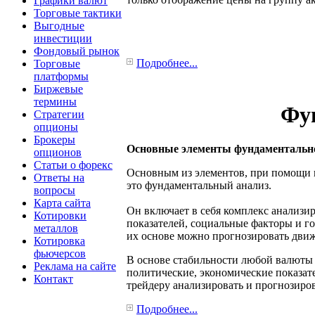
Графики валют
Торговые тактики
Выгодные
инвестиции
Фондовый рынок
Подробнее...
Торговые
платформы
Биржевые
термины
Фу
Стратегии
опционы
Брокеры
Основные элементы фундаментально
опционов
Статьи о форекс
Основным из элементов, при помощи к
Ответы на
это фундаментальный анализ.
вопросы
Карта сайта
Он включает в себя комплекс анализир
Котировки
показателей, социальные факторы и г
металлов
их основе можно прогнозировать движ
Котировка
фьючерсов
В основе стабильности любой валюты 
Реклама на сайте
политические, экономические показат
Контакт
трейдеру анализировать и прогнозиро
Подробнее...