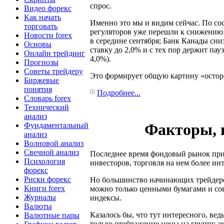
спрос.
Видео форекс
Как начать
Именно это мы и видим сейчас. По сос
торговать
регуляторов уже перешли к снижению
Новости forex
в середине сентября; Банк Канады сни
Основы
ставку до 2,0% и с тех пор держит пау
Онлайн трейдинг
4,0%).
Прогнозы
Советы трейдеру
Это формирует общую картину «остор
Биржевые
понятия
Подробнее...
Словарь forex
Технический
анализ
Факторы, 
Фундаментальный
анализ
Волновой анализ
Свечной анализ
Последнее время фондовый рынок при
Психология
инвесторов, торговля на нем более ин
форекс
Риски форекс
Но большинство начинающих трейдеро
Книги forex
можно только ценными бумагами и сов
Журналы
индексы.
Валюты
Казалось бы, что тут интересного, ве
Валютные пары
только отображение цены на группу а