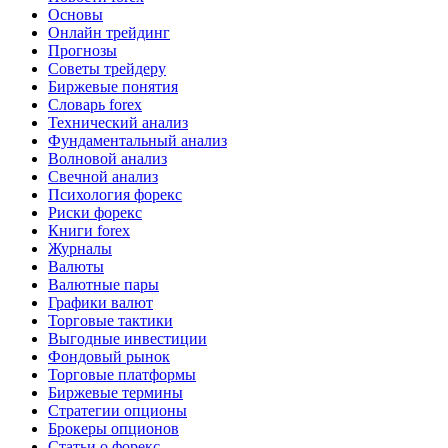
Основы
Онлайн трейдинг
Прогнозы
Советы трейдеру
Биржевые понятия
Словарь forex
Технический анализ
Фундаментальный анализ
Волновой анализ
Свечной анализ
Психология форекс
Риски форекс
Книги forex
Журналы
Валюты
Валютные пары
Графики валют
Торговые тактики
Выгодные инвестиции
Фондовый рынок
Торговые платформы
Биржевые термины
Стратегии опционы
Брокеры опционов
Статьи о форекс