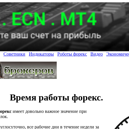
Советники
Индикаторы
Роботы форекс
Видео
Экономиче
Время работы форекс.
орекс
имеет довольно важное значение при
елок.
углосуточно, все рабочие дни в течение недели за