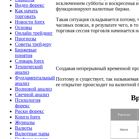
исключением субботы и воскресенья и
Видео форекс
функционируют валютные биржи.
Как начать
торговать
Такая ситуация складывается потому,
Новости forex
часовых поясах, в результате чего, в 
Основы
торговая сессия торговля начинается н
Онлайн трейдинг
Прогнозы
Советы трейдеру
Биржевые
понятия
Словарь forex
Технический
Создавая непрерывный временной пром
анализ
Фундаментальный
Поэтому и существует, так называемая
анализ
ее открытие происходит на валютной б
Волновой анализ
Свечной анализ
Вр
Психология
форекс
Риски форекс
Книги forex
Журналы
Валюты
Валютные пары