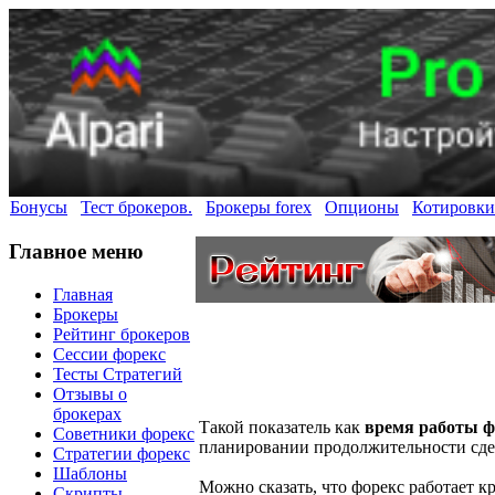
Бонусы
Тест брокеров.
Брокеры forex
Опционы
Котировки
Главное меню
Главная
Брокеры
Рейтинг брокеров
Сессии форекс
Тесты Стратегий
Отзывы о
брокерах
Такой показатель как
время работы ф
Советники форекс
планировании продолжительности сд
Стратегии форекс
Шаблоны
Можно сказать, что форекс работает кр
Скрипты