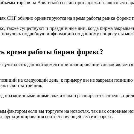
объемы торгов на Азиатской сессии принадлежат валютным пара
нах СНГ обычно ориентируются на время работы рынка форекс 
с, также существуют и праздничные дни, когда биржа закрывае
ий, получить подробную информацию по данному вопросу вы мож
ь время работы биржи форекс?
т учитывать данный момент при планировании сделок является
 позиций на следующий день, к примеру вы не закрыли позицию в
ают своп за три дня.
ред праздничными днями значительно расширяются спреды, прич
м фактором если вы торгуете на новостях, так как основные но
од функционирования соответствующей сессии форекс.