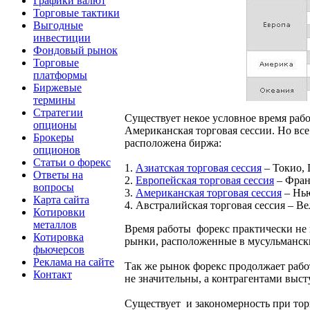
Графики валют
Торговые тактики
Выгодные
инвестиции
Фондовый рынок
Торговые
платформы
Биржевые
термины
Стратегии
Существует некое условное время раб
опционы
Американская торговая сессии. Но все
Брокеры
расположена биржа:
опционов
Статьи о форекс
1.
Азиатская торговая сессия
– Токио, 
Ответы на
2.
Европейская торговая сессия
– Фран
вопросы
3.
Американская торговая сессия
– Нью
Карта сайта
4. Австралийская торговая сессия – В
Котировки
металлов
Время работы форекс практически не 
Котировка
рынки, расположенные в мусульманских
фьючерсов
Реклама на сайте
Так же рынок форекс продолжает работ
Контакт
не значительны, а контрагентами выс
Существует и закономерность при торг