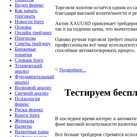
Видео форекс
Торговля золотом остаётся одним из 
Как начать
благодаря высокой волатильности и 
торговать
Новости forex
Актив XAUUSD привлекает трейдеров 
Основы
так и на падении цены, что значитель
Онлайн трейдинг
Прогнозы
Однако ручная торговля требует опыт
Советы трейдеру
профессионалы всё чаще используются
Биржевые
способные автоматизировать процесс.
понятия
Словарь forex
Технический
Подробнее...
анализ
Фундаментальный
анализ
Волновой анализ
Тестируем бесп
Свечной анализ
Психология
форекс
Риски форекс
Книги forex
В последнее время интерес к автомати
Журналы
фоне высокой волатильности валютных
Валюты
Валютные пары
Все больше трейдеров стремятся испо