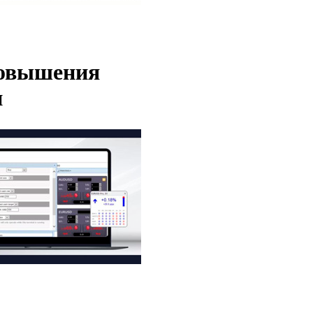
 повышения
и