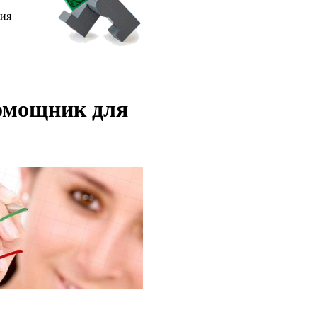
ния
помощник для