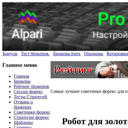
Бонусы
Тест брокеров.
Брокеры forex
Опционы
Котировки
Главное меню
Главная
Брокеры
Рейтинг брокеров
Самые лучшие советники форекс для 
Сессии форекс
Тесты Стратегий
Отзывы о
брокерах
Советники форекс
Стратегии форекс
Робот для золо
Шаблоны
Скрипты