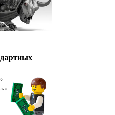
ндартных
р.
и, а