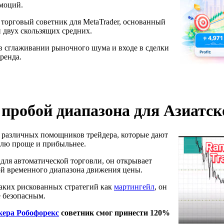
эмоций.
торговый советник для MetaTrader, основанный
и двух скользящих средних.
 в сглаживании рыночного шума и входе в сделки
ренда.
 пробой диапазона для Азиатск
 различных помощников трейдера, которые дают
влю проще и прибыльнее.
для автоматической торговли, он открывает
ой временного диапазона движения цены.
таких рискованных стратегий как
мартингейл
, он
е безопасным.
кера Робофорекс
советник смог принести 120%