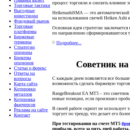
Графики валют
процесс торговли и снизить влияние 
Торговые тактики
Выгодные
HeikenashiSMA — это автоматический 
инвестиции
на использовании свечей Heiken Ashi 
Фондовый рынок
Торговые
Основная идея стратегии заключается
платформы
по направлению сформировавшегося т
Биржевые
термины
Подробнее...
Стратегии
опционы
Брокеры
Советник на
опционов
Статьи о форекс
Ответы на
С каждым днем появляется все больше
вопросы
возможность сделать биржевую торго
Карта сайта
Котировки
RangeBreakout EA MT5 – это советник 
металлов
новые позиции, если произошел проб
Котировка
фьючерсов
В своей работе скрипт не использует 
Реклама на сайте
торгует по тренду, что делает его боле
Контакт
При тестировании на счете МТ5
бро
прибыли, всего за пять дней работы.