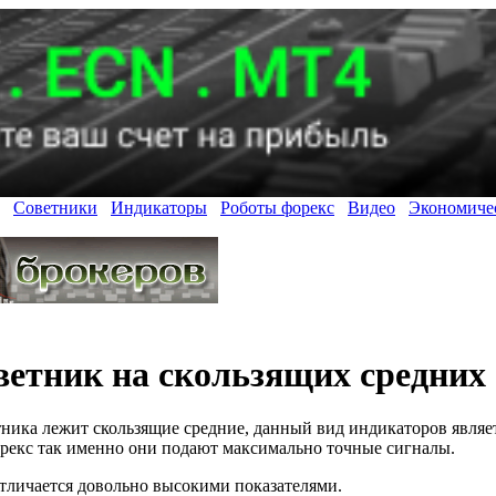
Советники
Индикаторы
Роботы форекс
Видео
Экономиче
ветник на скользящих средних
тника лежит скользящие средние, данный вид индикаторов являе
рекс так именно они подают максимально точные сигналы.
отличается довольно высокими показателями.