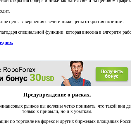
еной открытия ордера и ниже закрытия свечи на ценовом график
одит.
 выше цены завершения свечи и ниже цены открытия позиции.
лагодаря специальной функции, которая внесена в алгоритм раб
едних.
Предупреждение о рисках.
инансовых рынков вы должны четко понимать, что такой вид де
только к прибыли, но и к убыткам.
ации по торговле на форекс и других биржевых площадках Росс