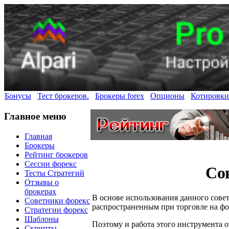
Бонусы
Тест брокеров.
Брокеры forex
Опционы
Котировки
Главное меню
Главная
Брокеры
Рейтинг брокеров
Сессии форекс
Со
Тесты Стратегий
Отзывы о
брокерах
В основе использования данного сове
Советники форекс
распространенным при торговле на фо
Стратегии форекс
Шаблоны
Поэтому и работа этого инструмента 
Скрипты