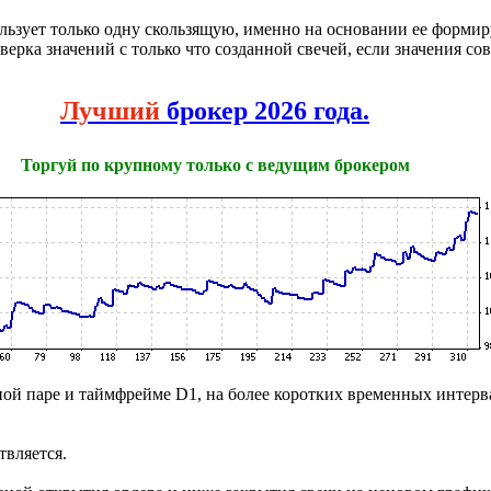
льзует только одну скользящую, именно на основании ее форми
верка значений с только что созданной свечей, если значения с
Лучший
брокер 2026 года.
Торгуй по крупному только с ведущим брокером
ой паре и таймфрейме D1, на более коротких временных интерва
вляется.