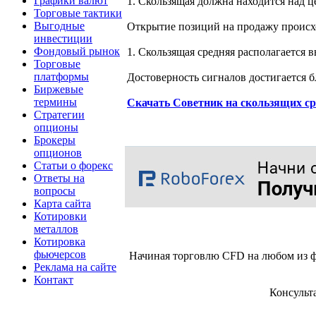
Графики валют
1. Скользящая должна находится над ц
Торговые тактики
Выгодные
Открытие позиций на продажу происх
инвестиции
Фондовый рынок
1. Скользящая средняя располагается
Торговые
платформы
Достоверность сигналов достигается б
Биржевые
термины
Скачать Советник на скользящих ср
Стратегии
опционы
Брокеры
опционов
Статьи о форекс
Ответы на
вопросы
Карта сайта
Котировки
металлов
Котировка
фьючерсов
Начиная торговлю CFD на любом из ф
Реклама на сайте
Контакт
Консульт