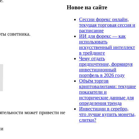
е.
Новое на сайте
Сессии форекс онлайн,
текущая торговая сессия и
расписание
оты советника.
ИИ для форекс — как
использовать
искусственный интеллект
в трейдинге
Чему отдать
предпочтение, формируя
инвестиционный
портфель в 2026 году
Объём торгов
криптовалютами: текущие
показатели и
исторические данные для
определения тренда
Инвестиции в серебро,
ятельности может привести не
что лучше купить монеты,
слитки?
ии