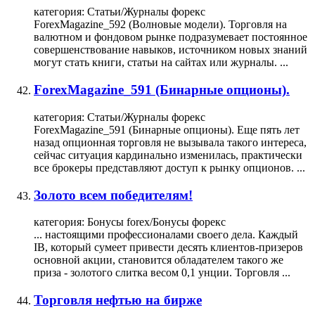
категория:
Статьи/Журналы форекс
ForexMagazine_592 (Волновые модели).
Торговля
на
валютном и фондовом рынке подразумевает постоянное
совершенствование навыков, источником новых знаний
могут стать книги, статьи на сайтах или журналы. ...
ForexMagazine_591 (Бинарные опционы).
категория:
Статьи/Журналы форекс
ForexMagazine_591 (Бинарные опционы). Еще пять лет
назад опционная
торговля
не вызывала такого интереса,
сейчас ситуация кардинально изменилась, практически
все брокеры представляют доступ к рынку опционов. ...
Золото всем победителям!
категория:
Бонусы forex/Бонусы форекс
... настоящими профессионалами своего дела. Каждый
IB, который сумеет привести десять клиентов-призеров
основной акции, становится обладателем такого же
приза - золотого слитка весом 0,1 унции.
Торговля
...
Торговля нефтью на бирже