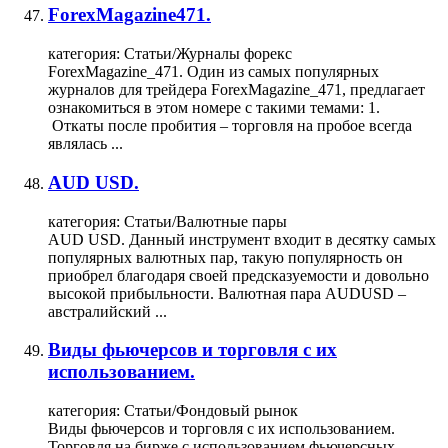
ForexMagazine471.
категория:
Статьи/Журналы форекс
ForexMagazine_471. Один из самых популярных
журналов для трейдера ForexMagazine_471, предлагает
ознакомиться в этом номере с такими темами: 1.
Откаты после пробития –
торговля
на пробое всегда
являлась ...
AUD USD.
категория:
Статьи/Валютные пары
AUD USD. Данный инструмент входит в десятку самых
популярных валютных пар, такую популярность он
приобрел благодаря своей предсказуемости и довольно
высокой прибыльности. Валютная пара AUDUSD –
австралийский ...
Виды фьючерсов и торговля с их
использованием.
категория:
Статьи/Фондовый рынок
Виды фьючерсов и
торговля
с их использованием.
Торговля
на бирже с использованием фьючерсных