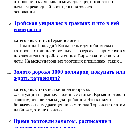
отношению к американскому доллару, после этого
начался рекордный рост цены на золото. На
основании ...
Тройская унция вес в граммах и что в ней
измеряется
категория:
Статьи/Терминология
... Платина Палладий Когда речь идет о биржевых
котировках или поставочных фьючерсах — применяется
исключительно тройская унция. Биржевая
торговля
и
лоты На международных торговых площадках, таких ...
Золото дороже 3000 долларов, покупать или
ждать коррекции?
категория:
Статьи/Ответы на вопросы.
... ситуации на рынке. Полезные статьи: Время торговли
золотом
, лучшие часы для трейдинга Что влияет на
биржевую цену драгоценного металла
Торговля
золотом
на бирже, это не сложно ...
Время торговли золотом, расписание и
лучшее время для сделок