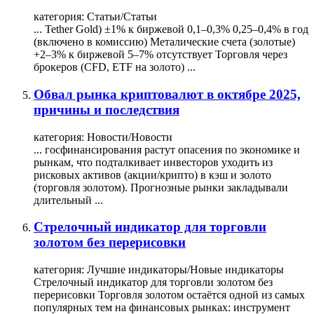
категория:
Статьи/Статьи
... Tether Gold) ±1% к биржевой 0,1–0,3% 0,25–0,4% в год
(включено в комиссию) Металические счета (золотые)
+2–3% к биржевой 5–7% отсутствует
Торговля
через
брокеров (CFD, ETF на золото) ...
Обвал рынка криптовалют в октябре 2025,
причины и последствия
категория:
Новости/Новости
... госфинансирования растут опасения по экономике и
рынкам, что подталкивает инвесторов уходить из
рисковых активов (акции/крипто) в кэш и золото
(
торговля
золотом
). Прогнозные рынки закладывали
длительный ...
Стрелочный индикатор для торговли
золотом без перерисовки
категория:
Лучшие индикаторы/Новые индикаторы
Стрелочный индикатор для торговли
золотом
без
перерисовки
Торговля
золотом
остаётся одной из самых
популярных тем на финансовых рынках: инструмент