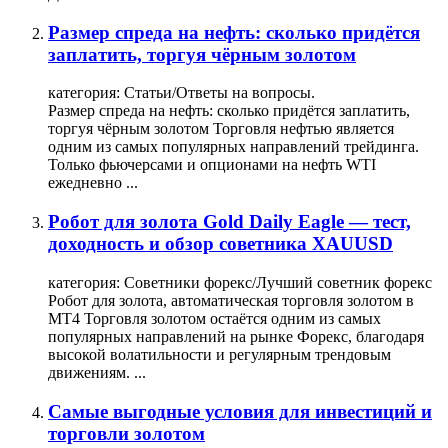
Размер спреда на нефть: сколько придётся
заплатить, торгуя чёрным золотом
категория:
Статьи/Ответы на вопросы.
Размер спреда на нефть: сколько придётся заплатить,
торгуя чёрным
золотом
Торговля
нефтью является
одним из самых популярных направлений трейдинга.
Только фьючерсами и опционами на нефть WTI
ежедневно ...
Робот для золота Gold Daily Eagle — тест,
доходность и обзор советника XAUUSD
категория:
Советники форекс/Лучший советник форекс
Робот для золота, автоматическая
торговля
золотом
в
МТ4
Торговля
золотом
остаётся одним из самых
популярных направлений на рынке Форекс, благодаря
высокой волатильности и регулярным трендовым
движениям. ...
Самые выгодные условия для инвестиций и
торговли золотом