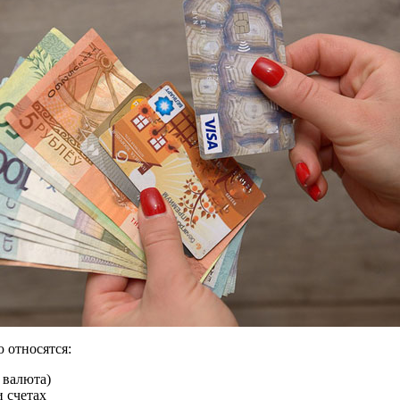
 относятся:
 валюта)
и счетах