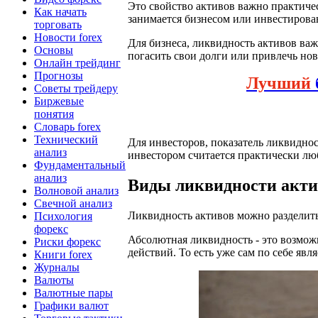
Это свойство активов важно практичес
Как начать
занимается бизнесом или инвестирова
торговать
Новости forex
Для бизнеса, ликвидность активов важ
Основы
погасить свои долги или привлечь но
Онлайн трейдинг
Прогнозы
Лучший
Советы трейдеру
Биржевые
понятия
Словарь forex
Технический
Для инвесторов, показатель ликвиднос
анализ
инвестором считается практически лю
Фундаментальный
анализ
Виды ликвидности акти
Волновой анализ
Свечной анализ
Ликвидность активов можно разделит
Психология
форекс
Абсолютная ликвидность - это возмож
Риски форекс
действий. То есть уже сам по себе явл
Книги forex
Журналы
Валюты
Валютные пары
Графики валют