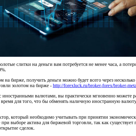
 золотые слитки на деньги вам потребуется не менее часа, а пот
0%.
ом на бирже, получить деньги можно будет всего через нескольк
говли золотом на бирже -
http://forexluck.ru/broker-forex/broker-meta
с иностранными валютами, вы практически мгновенно можете ра
 время для того, что бы обменять наличную иностранную валюту
ктор, который необходимо учитывать при принятии экономическ
 при выборе актива для биржевой торговли, так как существует 
открытие сделок.