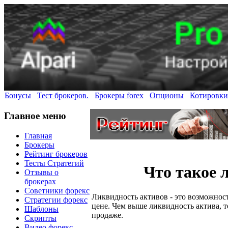
Бонусы
Тест брокеров.
Брокеры forex
Опционы
Котировки
Главное меню
Главная
Брокеры
Рейтинг брокеров
Тесты Стратегий
Что такое 
Отзывы о
брокерах
Советники форекс
Ликвидность активов - это возможност
Стратегии форекс
цене. Чем выше ликвидность актива, т
Шаблоны
продаже.
Скрипты
Видео форекс