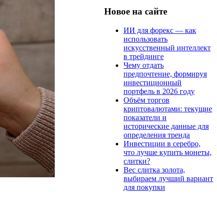
Новое на сайте
ИИ для форекс — как
использовать
искусственный интеллект
в трейдинге
Чему отдать
предпочтение, формируя
инвестиционный
портфель в 2026 году
Объём торгов
криптовалютами: текущие
показатели и
исторические данные для
определения тренда
Инвестиции в серебро,
что лучше купить монеты,
слитки?
Вес слитка золота,
выбираем лучший вариант
для покупки