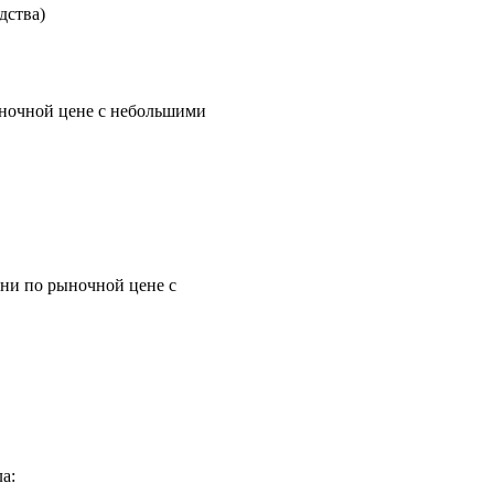
дства)
ыночной цене с небольшими
ени по рыночной цене с
а: