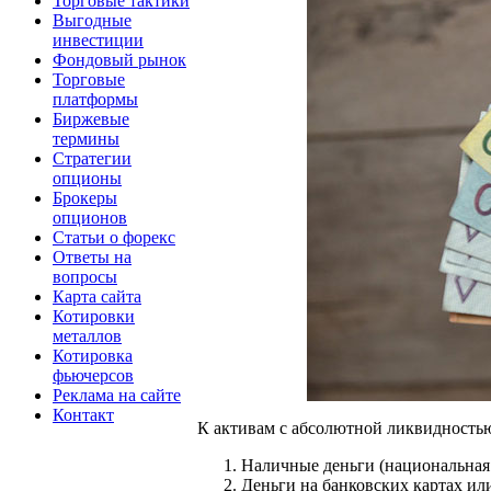
Торговые тактики
Выгодные
инвестиции
Фондовый рынок
Торговые
платформы
Биржевые
термины
Стратегии
опционы
Брокеры
опционов
Статьи о форекс
Ответы на
вопросы
Карта сайта
Котировки
металлов
Котировка
фьючерсов
Реклама на сайте
Контакт
К активам с абсолютной ликвидностью
Наличные деньги (национальная
Деньги на банковских картах ил