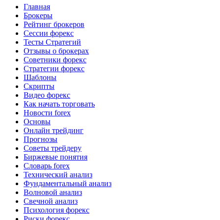
Главная
Брокеры
Рейтинг брокеров
Сессии форекс
Тесты Стратегий
Отзывы о брокерах
Советники форекс
Стратегии форекс
Шаблоны
Скрипты
Видео форекс
Как начать торговать
Новости forex
Основы
Онлайн трейдинг
Прогнозы
Советы трейдеру
Биржевые понятия
Словарь forex
Технический анализ
Фундаментальный анализ
Волновой анализ
Свечной анализ
Психология форекс
Риски форекс