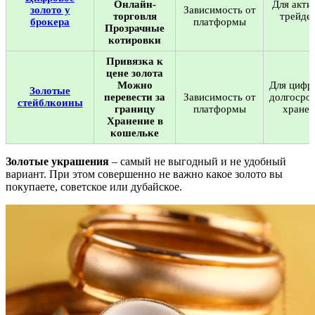
Онлайн-
Для акти
золото у
Зависимость от
торговля
трейде
брокера
платформы
Прозрачные
котировки
Привязка к
цене золота
Можно
Для цифр
Золотые
перевести за
Зависимость от
долгосро
стейблкоины
границу
платформы
хранен
Хранение в
кошельке
Золотые украшения
– самый не выгодный и не удобный
вариант. При этом совершенно не важно какое золото вы
покупаете, советское или дубайское.