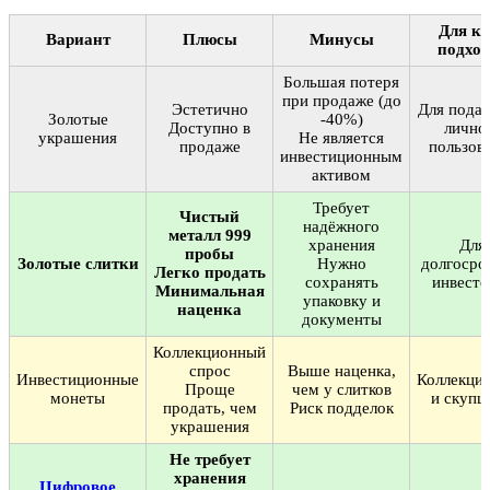
Для ко
Вариант
Плюсы
Минусы
подход
Большая потеря
при продаже (до
Эстетично
Для подар
Золотые
-40%)
Доступно в
лично
украшения
Не является
продаже
пользов
инвестиционным
активом
Требует
Чистый
надёжного
металл 999
хранения
Для
пробы
Золотые слитки
Нужно
долгосро
Легко продать
сохранять
инвесто
Минимальная
упаковку и
наценка
документы
Коллекционный
спрос
Выше наценка,
Инвестиционные
Коллекци
Проще
чем у слитков
монеты
и скупщ
продать, чем
Риск подделок
украшения
Не требует
хранения
Цифровое