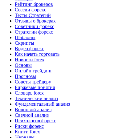
Рейтинг брокеров
Сессии форекс
Тесты Стратегий
Отзывы о брокерах
Советники форекс
Стратегии форекс
Шаблоны
Скрипты
Видео форекс
Как начать торговать
Новости forex
Основы
Онлайн трейдинг
Прогнозы
Советы трейдеру
Биржевые понятия
Словарь forex
Технический анализ
Фундаментальный анализ
Волновой анализ
Свечной анализ
Психология форекс
Риски форекс
Книги forex
Журналы