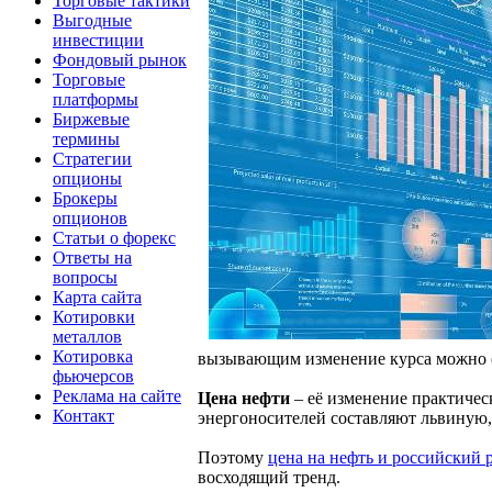
Торговые тактики
Выгодные
инвестиции
Фондовый рынок
Торговые
платформы
Биржевые
термины
Стратегии
опционы
Брокеры
опционов
Статьи о форекс
Ответы на
вопросы
Карта сайта
Котировки
металлов
Котировка
вызывающим изменение курса можно 
фьючерсов
Реклама на сайте
Цена нефти
– её изменение практическ
Контакт
энергоносителей составляют львиную,
Поэтому
цена на нефть и российский
восходящий тренд.