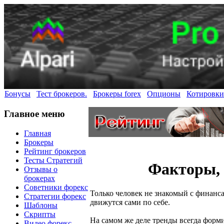
Бонусы
Тест брокеров.
Брокеры forex
Опционы
Котировки
Главное меню
Главная
Брокеры
Рейтинг брокеров
Тесты Стратегий
Факторы, 
Отзывы о
брокерах
Советники форекс
Только человек не знакомый с финанс
Стратегии форекс
движутся сами по себе.
Шаблоны
Скрипты
На самом же деле тренды всегда форм
Видео форекс