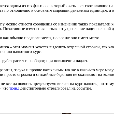
яются одним из тех факторов который оказывает свое влияние н
сть по отношению к основным мировым денежным единицам, а о
ппу можно отнести сообщения об изменении таких показателей к
о. Позитивные изменения вызывают укрепление национальной 
о как обычно предполагается, но все же оно имеет место.
банка
– этот момент хочется выделить отдельной строкой, так ка
енению валютного курса.
 рубля растет и наоборот, при повышении падает.
раганы, засуха и прочие катаклизмы так же в какой-то мере могу
сии просто огромна и стихийные бедствия не оказывают на экон
о не всегда новость предсказуемо виляет на курс валюты, поэтом
, что
тренд
действительно отреагировал на событие.