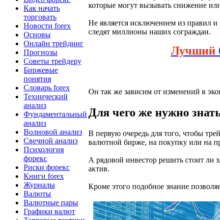
которые могут вызывать снижение ил
Как начать
торговать
Не является исключением из правил и 
Новости forex
следят миллионы наших сограждан.
Основы
Онлайн трейдинг
Лучший
Прогнозы
Советы трейдеру
Биржевые
понятия
Словарь forex
Он так же зависим от изменений в эк
Технический
анализ
Для чего же нужно знат
Фундаментальный
анализ
Волновой анализ
В первую очередь для того, чтобы тре
Свечной анализ
валютной бирже, на покупку или на п
Психология
форекс
А рядовой инвестор решить стоит ли 
Риски форекс
актив.
Книги forex
Журналы
Кроме этого подобное знание позволяе
Валюты
Валютные пары
Графики валют