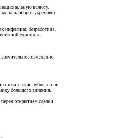
а национальную валюту.
тмена наоборот укрепляет
ак инфляция, безработица,
денежной единицы.
к значительное изменение
т снижать курс рубля, но не
омику большого влияния.
у перед открытием сделки