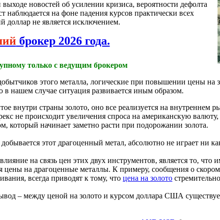
и выходе новостей об усилении кризиса, вероятности дефолта
т наблюдается на фоне падения курсов практически всех
й доллар не является исключением.
ший
брокер 2026 года.
рупному только с ведущим брокером
обытчиков этого металла, логические при повышении цены на 
 в нашем случае ситуация развивается иным образом.
ое внутри страны золото, оно все реализуется на внутреннем р
екс не происходит увеличения спроса на американскую валюту, 
м, который начинает заметно расти при подорожании золота.
 добывается этот драгоценный метал, абсолютно не играет ни ка
лияние на связь цен этих двух инструментов, является то, что 
цены на драгоценные металлы. К примеру, сообщения о скором
вания, всегда приводят к тому, что
цена на золото
стремительно
ывод – между ценой на золото и курсом доллара США существует