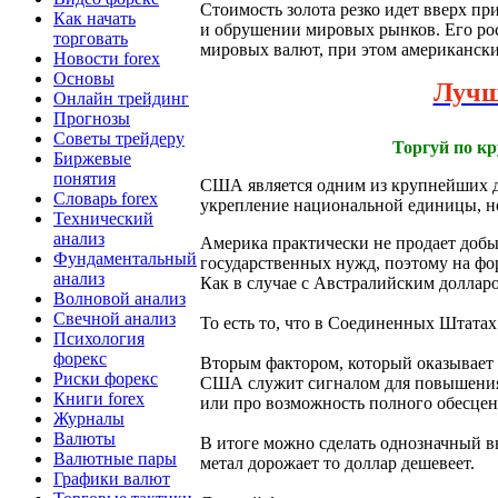
Стоимость золота резко идет вверх пр
Как начать
и обрушении мировых рынков. Его рос
торговать
мировых валют, при этом американски
Новости forex
Основы
Луч
Онлайн трейдинг
Прогнозы
Советы трейдеру
Торгуй по к
Биржевые
понятия
США является одним из крупнейших д
Словарь forex
укрепление национальной единицы, но
Технический
анализ
Америка практически не продает добыт
Фундаментальный
государственных нужд, поэтому на фор
анализ
Как в случае с Австралийским долларо
Волновой анализ
Свечной анализ
То есть то, что в Соединенных Штатах
Психология
форекс
Вторым фактором, который оказывает в
Риски форекс
США служит сигналом для повышения 
Книги forex
или про возможность полного обесцени
Журналы
Валюты
В итоге можно сделать однозначный в
Валютные пары
метал дорожает то доллар дешевеет.
Графики валют