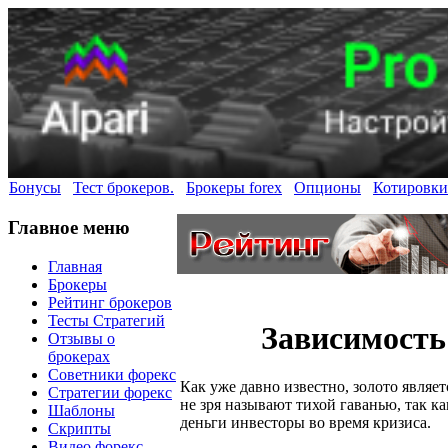
Бонусы
Тест брокеров.
Брокеры forex
Опционы
Котировки
Главное меню
Главная
Брокеры
Рейтинг брокеров
Тесты Стратегий
Зависимость
Отзывы о
брокерах
Советники форекс
Как уже давно известно, золото являе
Стратегии форекс
не зря называют тихой гаванью, так к
Шаблоны
деньги инвесторы во время кризиса.
Скрипты
Видео форекс