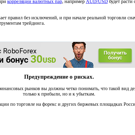
 при
корреляции валютных пар
, например
AUD/USD
будет расти
вает правил без исключений, и при начале реальной торговли сн
трументам трейдинга.
Предупреждение о рисках.
инансовых рынков вы должны четко понимать, что такой вид де
только к прибыли, но и к убыткам.
ации по торговле на форекс и других биржевых площадках Росс