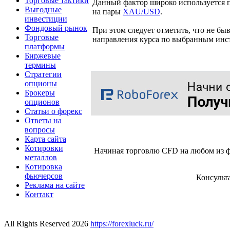
Торговые тактики
Данный фактор широко используется
Выгодные
на пары
XAU/USD
.
инвестиции
Фондовый рынок
При этом следует отметить, что не бы
Торговые
направления курса по выбранным инс
платформы
Биржевые
термины
Стратегии
опционы
Брокеры
опционов
Статьи о форекс
Ответы на
вопросы
Карта сайта
Котировки
Начиная торговлю CFD на любом из ф
металлов
Котировка
фьючерсов
Консульт
Реклама на сайте
Контакт
All Rights Reserved 2026
https://forexluck.ru/