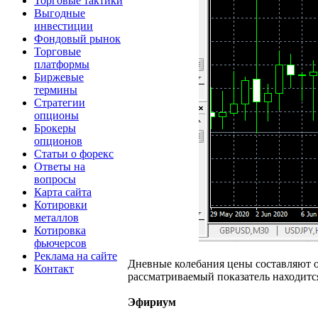
Торговые тактики
Выгодные
инвестиции
Фондовый рынок
Торговые
платформы
Биржевые
термины
Стратегии
опционы
Брокеры
опционов
Статьи о форекс
Ответы на
вопросы
Карта сайта
Котировки
металлов
Котировка
фьючерсов
Реклама на сайте
Дневные колебания цены составляют от 
Контакт
рассматриваемый показатель находится
Эфириум