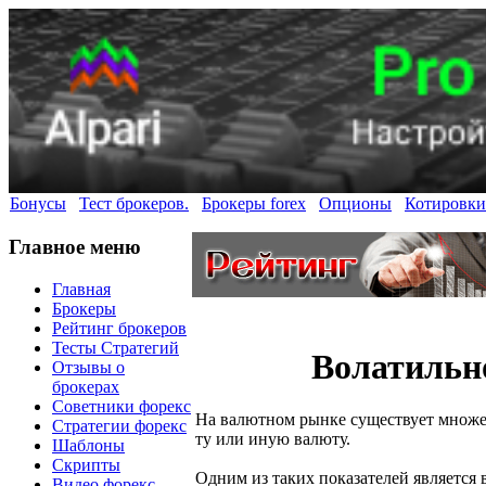
Бонусы
Тест брокеров.
Брокеры forex
Опционы
Котировки
Главное меню
Главная
Брокеры
Рейтинг брокеров
Тесты Стратегий
Волатильно
Отзывы о
брокерах
Советники форекс
На валютном рынке существует множе
Стратегии форекс
ту или иную валюту.
Шаблоны
Скрипты
Одним из таких показателей является 
Видео форекс