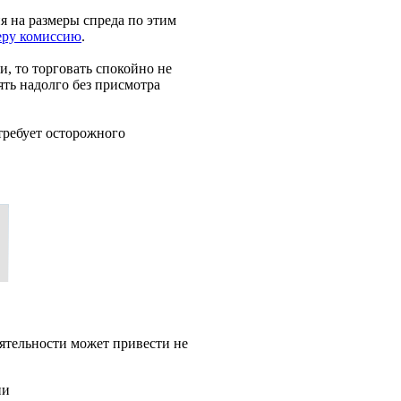
 на размеры спреда по этим
еру комиссию
.
и, то торговать спокойно не
ять надолго без присмотра
требует осторожного
ятельности может привести не
ии