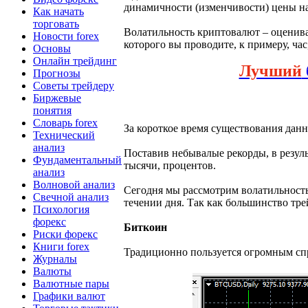
динамичности (изменчивости) цены н
Как начать
торговать
Волатильность криптовалют – оценивае
Новости forex
которого вы проводите, к примеру, час,
Основы
Онлайн трейдинг
Лучший
Прогнозы
Советы трейдеру
Биржевые
понятия
Словарь forex
За короткое время существования данн
Технический
анализ
Поставив небывалые рекорды, в резуль
Фундаментальный
тысячи, процентов.
анализ
Волновой анализ
Сегодня мы рассмотрим волатильность
Свечной анализ
течении дня. Так как большинство тре
Психология
форекс
Биткоин
Риски форекс
Книги forex
Традиционно пользуется огромным спр
Журналы
Валюты
Валютные пары
Графики валют