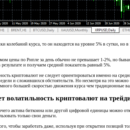
ки колебаний курса, то он находится на уровне 5% в сутки, но в
м цены по Рипле за день обычно не превышает 1-2%, но бываю
 результате и получаем средний показатель равный 5%.
ость криптовалют не следует ориентироваться именно на средни
едели и сложившихся обстоятельств. Но несмотря на это можно 
амного большей скоростью движения курса чем традиционные в
ет волатильность криптовалют на трейд
бочего актива биткоина или другой цифровой единицы можно отк
льзовать только свои деньги.
ого, чтобы заработать даже, используя при открытии позиций т