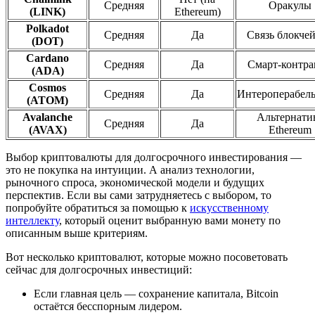
Средняя
Оракулы
(LINK)
Ethereum)
Polkadot
Средняя
Да
Связь блокче
(DOT)
Cardano
Средняя
Да
Смарт-контра
(ADA)
Cosmos
Средняя
Да
Интероперабель
(ATOM)
Avalanche
Альтернати
Средняя
Да
(AVAX)
Ethereum
Выбор криптовалюты для долгосрочного инвестирования —
это не покупка на интуиции. А анализ технологии,
рыночного спроса, экономической модели и будущих
перспектив. Если вы сами затрудняетесь с выбором, то
попробуйте обратиться за помощью к
искусственному
интеллекту
, который оценит выбранную вами монету по
описанным выше критериям.
Вот несколько криптовалют, которые можно посоветовать
сейчас для долгосрочных инвестиций:
Если главная цель — сохранение капитала, Bitcoin
остаётся бесспорным лидером.