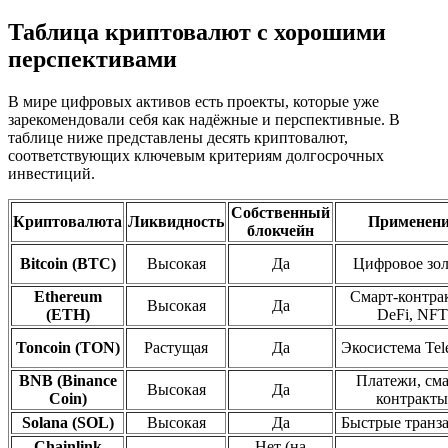
Таблица криптовалют с хорошими
перспективами
В мире цифровых активов есть проекты, которые уже
зарекомендовали себя как надёжные и перспективные. В
таблице ниже представлены десять криптовалют,
соответствующих ключевым критериям долгосрочных
инвестиций.
Собственный
Криптовалюта
Ликвидность
Применени
блокчейн
Bitcoin (BTC)
Высокая
Да
Цифровое зол
Ethereum
Смарт-контра
Высокая
Да
(ETH)
DeFi, NFT
Toncoin (TON)
Растущая
Да
Экосистема Tel
BNB (Binance
Платежи, сма
Высокая
Да
Coin)
контракты
Solana (SOL)
Высокая
Да
Быстрые транз
Chainlink
Нет (на