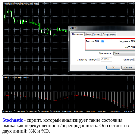
Stochastic
- скрипт, который анализирует такие состояния
рынка как перекупленность/перепроданность. Он состоит из
двух линий: %K и %D.