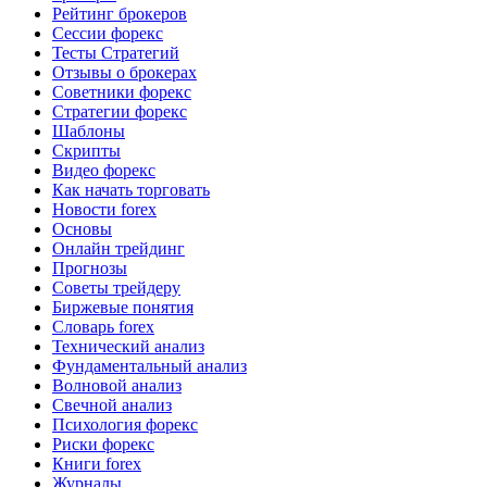
Рейтинг брокеров
Сессии форекс
Тесты Стратегий
Отзывы о брокерах
Советники форекс
Стратегии форекс
Шаблоны
Скрипты
Видео форекс
Как начать торговать
Новости forex
Основы
Онлайн трейдинг
Прогнозы
Советы трейдеру
Биржевые понятия
Словарь forex
Технический анализ
Фундаментальный анализ
Волновой анализ
Свечной анализ
Психология форекс
Риски форекс
Книги forex
Журналы