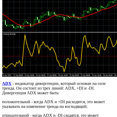
ADX
- индикатор дивергенции, который основан на силе
тренда. Он состоит из трех линий: ADX, +DI и -DI.
Дивергенция ADX может быть:
положительной - когда ADX и +DI расходятся, это может
указывать на изменение тренда на восходящий;
отрицательной - когда ADX и -DI сходятся, это может