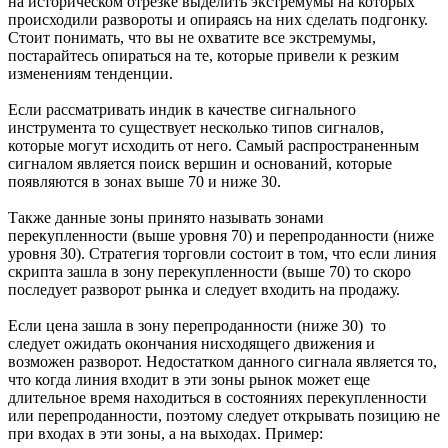
на историческом отрезке выделить экстремумы на которых
происходили развороты и опираясь на них сделать подгонку.
Стоит понимать, что вы не охватите все экстремумы,
постарайтесь опираться на те, которые привели к резким
изменениям тенденции.
Если рассматривать индик в качестве сигнального
инструмента то существует несколько типов сигналов,
которые могут исходить от него. Самый распространенным
сигналом является поиск вершин и оснований, которые
появляются в зонах выше 70 и ниже 30.
Также данные зоны принято называть зонами
перекупленности (выше уровня 70) и перепроданности (ниже
уровня 30). Стратегия торговли состоит в том, что если линия
скрипта зашла в зону перекупленности (выше 70) то скоро
последует разворот рынка и следует входить на продажу.
Если цена зашла в зону перепроданности (ниже 30) то
следует ожидать окончания нисходящего движения и
возможен разворот. Недостатком данного сигнала является то,
что когда линия входит в эти зоны рынок может еще
длительное время находиться в состояниях перекупленности
или перепроданности, поэтому следует открывать позицию не
при входах в эти зоны, а на выходах. Пример: