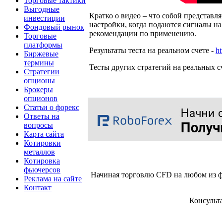
Торговые тактики
Выгодные
Кратко о видео – что собой представл
инвестиции
настройки, когда подаются сигналы на
Фондовый рынок
рекомендации по применению.
Торговые
платформы
Результаты теста на реальном счете -
ht
Биржевые
термины
Тесты других стратегий на реальных с
Стратегии
опционы
Брокеры
опционов
Статьи о форекс
Ответы на
вопросы
Карта сайта
Котировки
металлов
Котировка
фьючерсов
Начиная торговлю CFD на любом из ф
Реклама на сайте
Контакт
Консульт