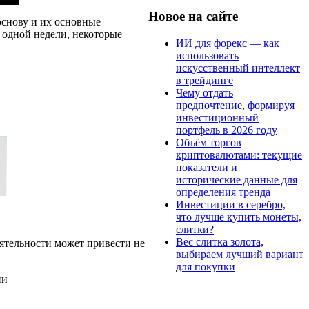
Новое на сайте
основу и их основные
и одной недели, некоторые
ИИ для форекс — как
использовать
искусственный интеллект
в трейдинге
Чему отдать
предпочтение, формируя
инвестиционный
портфель в 2026 году
Объём торгов
криптовалютами: текущие
показатели и
исторические данные для
определения тренда
Инвестиции в серебро,
что лучше купить монеты,
слитки?
Вес слитка золота,
ятельности может привести не
выбираем лучший вариант
для покупки
ии