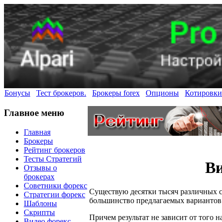
Бонусы
Тест брокеров.
Брокеры forex
Опционы
Котировки
Главное меню
Главная
Брокеры
Рейтинг брокеров
Тесты Стратегий
Ви
Отзывы о
брокерах
Советники форекс
Существую десятки тысяч различных с
Стратегии форекс
большинство предлагаемых вариантов
Шаблоны
Скрипты
Причем результат не зависит от того 
Видео форекс