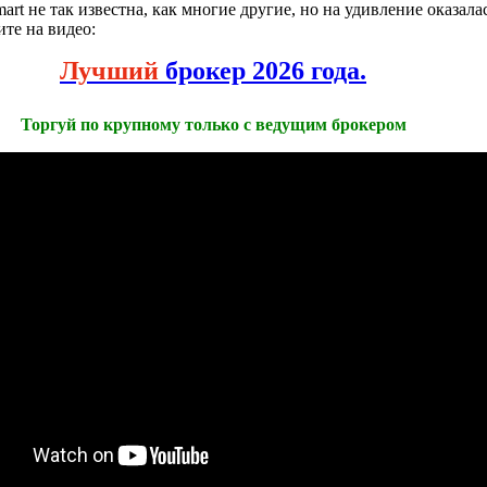
art не так известна, как многие другие, но на удивление оказал
ите на видео:
Лучший
брокер 2026 года.
Торгуй по крупному только с ведущим брокером