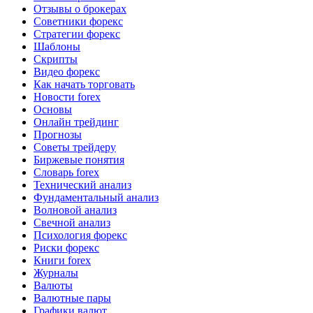
Отзывы о брокерах
Советники форекс
Стратегии форекс
Шаблоны
Скрипты
Видео форекс
Как начать торговать
Новости forex
Основы
Онлайн трейдинг
Прогнозы
Советы трейдеру
Биржевые понятия
Словарь forex
Технический анализ
Фундаментальный анализ
Волновой анализ
Свечной анализ
Психология форекс
Риски форекс
Книги forex
Журналы
Валюты
Валютные пары
Графики валют