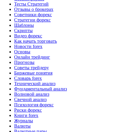
Тесты Стратегий
Отзывы о брокерах
Советники форекс
Стратегии форекс
Шаблоны
Скрипты
Видео форекс
Как начать торговать
Новости forex
Основы
Онлайн трейдинг
Прогнозы
Советы трейдеру
Биржевые понятия
Словарь forex
Технический анализ
Фундаментальный анализ
Волновой анализ
Свечной анализ
Психология форекс
Риски форекс
Книги forex
Журналы
Валюты
Валютные пары