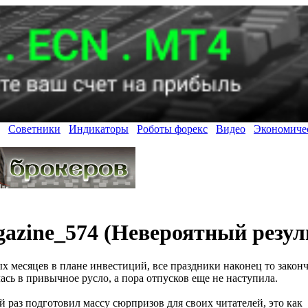
Советники
Индикаторы
Роботы форекс
Видео
Экономиче
azine_574 (Невероятный резуль
х месяцев в плане инвестиций, все праздники наконец то закон
сь в привычное русло, а пора отпусков еще не наступила.
 раз подготовил массу сюрпризов для своих читателей, это как