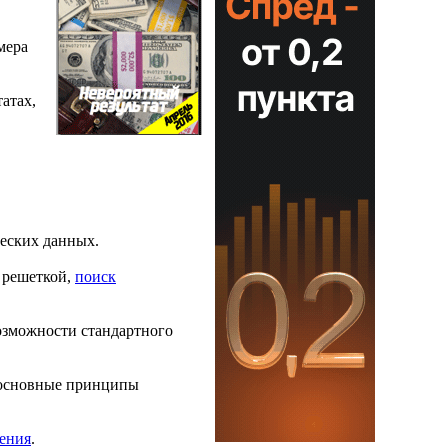
мера
атах,
ческих данных.
 решеткой,
поиск
возможности стандартного
ы основные принципы
ения
.