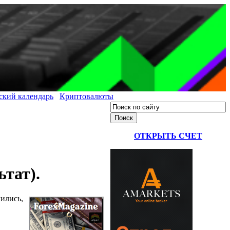
ский календарь
Криптовалюты
ОТКРЫТЬ СЧЕТ
тат).
чились,