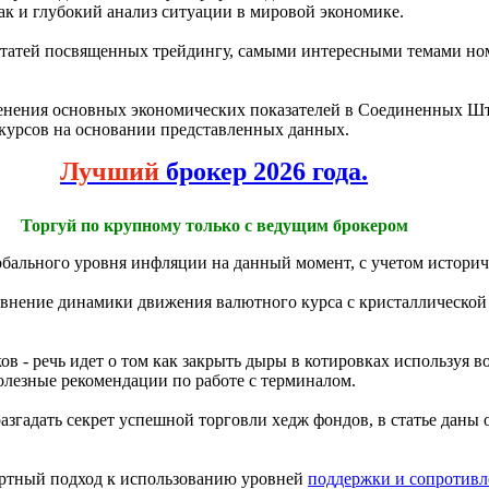
ак и глубокий анализ ситуации в мировой экономике.
х статей посвященных трейдингу, самыми интересными темами но
менения основных экономических показателей в Соединенных Шт
курсов на основании представленных данных.
Лучший
брокер 2026 года.
Торгуй по крупному только с ведущим брокером
лобального уровня инфляции на данный момент, с учетом истори
равнение динамики движения валютного курса с кристаллической
в - речь идет о том как закрыть дыры в котировках используя 
полезные рекомендации по работе с терминалом.
разгадать секрет успешной торговли хедж фондов, в статье дан
артный подход к использованию уровней
поддержки и сопротивл