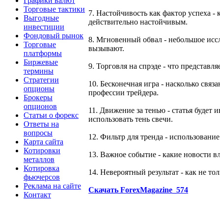
Графики валют
Торговые тактики
7. Настойчивость как фактор успеха - 
Выгодные
действительно настойчивым.
инвестиции
Фондовый рынок
8. Мгновенный обвал - небольшое исс
Торговые
вызывают.
платформы
Биржевые
9. Торговля на спрэде - что представл
термины
Стратегии
10. Бесконечная игра - насколько свя
опционы
профессии трейдера.
Брокеры
опционов
11. Движение за тенью - статья будет
Статьи о форекс
использовать тень свечи.
Ответы на
вопросы
12. Фильтр для тренда - использовани
Карта сайта
Котировки
13. Важное событие - какие новости в
металлов
Котировка
14. Невероятный результат - как не т
фьючерсов
Реклама на сайте
Скачать ForexMagazine_574
Контакт