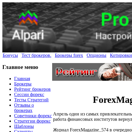
Бонусы
Тест брокеров.
Брокеры forex
Опционы
Котировки
Главное меню
Главная
Брокеры
Рейтинг брокеров
Сессии форекс
ForexMag
Тесты Стратегий
Отзывы о
брокерах
Апрель один из самых привлекательны
Советники форекс
работа финансовых институтов вернула
Стратегии форекс
Шаблоны
Журнал ForexMagazine_574 в очередной
Скрипты