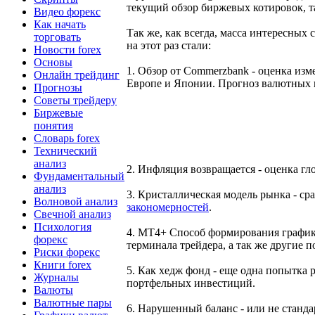
текущий обзор биржевых котировок, т
Видео форекс
Как начать
Так же, как всегда, масса интересны
торговать
на этот раз стали:
Новости forex
Основы
1. Обзор от Commerzbank - оценка из
Онлайн трейдинг
Европе и Японии. Прогноз валютных 
Прогнозы
Советы трейдеру
Биржевые
понятия
Словарь forex
Технический
анализ
2. Инфляция возвращается - оценка г
Фундаментальный
анализ
3. Кристаллическая модель рынка - с
Волновой анализ
закономерностей
.
Свечной анализ
Психология
4. МТ4+ Способ формирования графико
форекс
терминала трейдера, а так же другие 
Риски форекс
Книги forex
5. Как хедж фонд - еще одна попытка 
Журналы
портфельных инвестиций.
Валюты
Валютные пары
6. Нарушенный баланс - или не станд