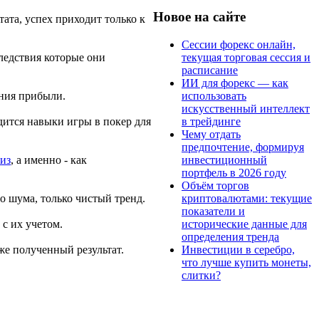
Новое на сайте
тата, успех приходит только к
Сессии форекс онлайн,
текущая торговая сессия и
ледствия которые они
расписание
ИИ для форекс — как
использовать
ения прибыли.
искусственный интеллект
в трейдинге
одится навыки игры в покер для
Чему отдать
предпочтение, формируя
инвестиционный
из
, а именно - как
портфель в 2026 году
Объём торгов
криптовалютами: текущие
о шума, только чистый тренд.
показатели и
исторические данные для
 с их учетом.
определения тренда
Инвестиции в серебро,
же полученный результат.
что лучше купить монеты,
слитки?