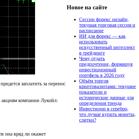
Новое на сайте
Сессии форекс онлайн,
текущая торговая сессия и
расписание
ИИ для форекс — как
использовать
искусственный интеллект
в трейдинге
Чему отдать
предпочтение, формируя
инвестиционный
портфель в 2026 году
Объём торгов
о придется заплатить за перенос
криптовалютами: текущие
показатели и
исторические данные для
о акциям компании Лукойл:
определения тренда
Инвестиции в серебро,
что лучше купить монеты,
слитки?
ев она вряд ли окажет