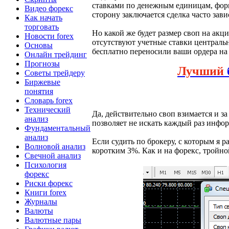
ставками по денежным единицам, фор
Видео форекс
сторону заключается сделка часто зави
Как начать
торговать
Но какой же будет размер своп на акц
Новости forex
отсутствуют учетные ставки централь
Основы
бесплатно переносили ваши ордера на
Онлайн трейдинг
Прогнозы
Лучший
Советы трейдеру
Биржевые
понятия
Словарь forex
Технический
Да, действительно своп взимается и з
анализ
позволяет не искать каждый раз инфо
Фундаментальный
анализ
Если судить по брокеру, с которым я 
Волновой анализ
коротким 3%. Как и на форекс, тройно
Свечной анализ
Психология
форекс
Риски форекс
Книги forex
Журналы
Валюты
Валютные пары