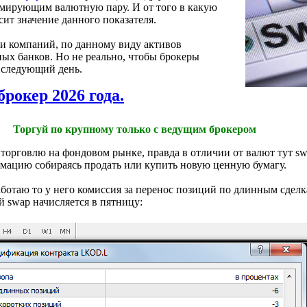
мирующим валютную пару. И от того в какую
сит значение данного показателя.
ии компаний, по данному виду активов
ных банков. Но не реально, чтобы брокеры
 следующий день.
брокер 2026 года.
Торгуй по крупному только с ведущим брокером
а торговлю на фондовом рынке, правда в отличии от валют тут 
рмацию собираясь продать или купить новую ценную бумагу.
работаю то у него комиссия за перенос позиций по длинным сделк
й swap начисляется в пятницу: