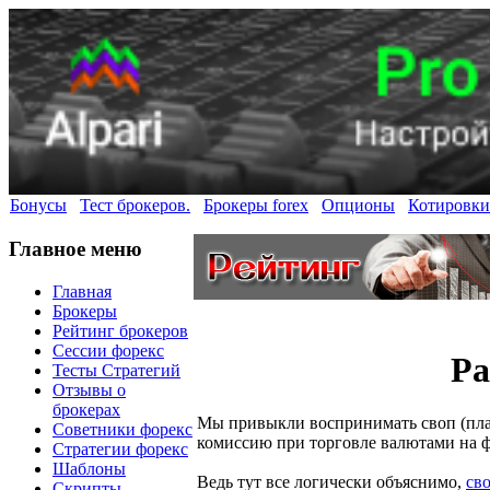
Бонусы
Тест брокеров.
Брокеры forex
Опционы
Котировки
Главное меню
Главная
Брокеры
Рейтинг брокеров
Сессии форекс
Ра
Тесты Стратегий
Отзывы о
брокерах
Мы привыкли воспринимать своп (пла
Советники форекс
комиссию при торговле валютами на ф
Стратегии форекс
Шаблоны
Ведь тут все логически объяснимо,
св
Скрипты