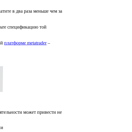
тите в два раза меньше чем за
рьте спецификацию той
ой
платформе metatrader
–
ятельности может привести не
ии