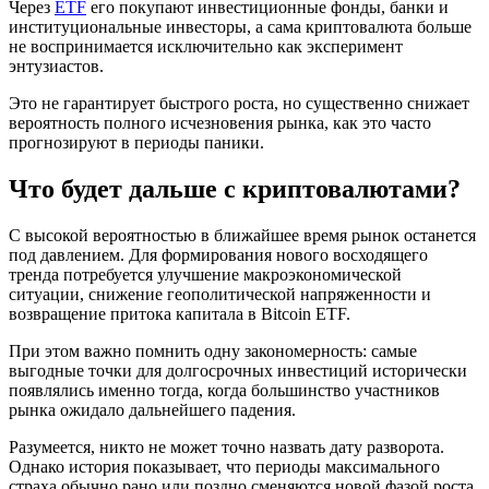
Через
ETF
его покупают инвестиционные фонды, банки и
институциональные инвесторы, а сама криптовалюта больше
не воспринимается исключительно как эксперимент
энтузиастов.
Это не гарантирует быстрого роста, но существенно снижает
вероятность полного исчезновения рынка, как это часто
прогнозируют в периоды паники.
Что будет дальше с криптовалютами?
С высокой вероятностью в ближайшее время рынок останется
под давлением. Для формирования нового восходящего
тренда потребуется улучшение макроэкономической
ситуации, снижение геополитической напряженности и
возвращение притока капитала в Bitcoin ETF.
При этом важно помнить одну закономерность: самые
выгодные точки для долгосрочных инвестиций исторически
появлялись именно тогда, когда большинство участников
рынка ожидало дальнейшего падения.
Разумеется, никто не может точно назвать дату разворота.
Однако история показывает, что периоды максимального
страха обычно рано или поздно сменяются новой фазой роста.