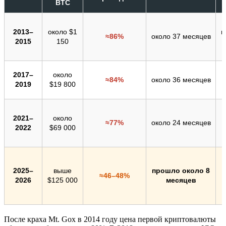
BTC
2013–
около $1
п
≈86%
около 37 месяцев
2015
150
2017–
около
≈84%
около 36 месяцев
2019
$19 800
К
2021–
около
≈77%
около 24 месяцев
2022
$69 000
2025–
выше
прошло около 8
≈46–48%
2026
$125 000
месяцев
После краха Mt. Gox в 2014 году цена первой криптовалюты