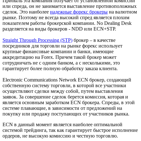
Прибыль эта компания получает от установленной комиссии
или спреда, он не занимается выставление противоположных
сделок. Это наиболее
надежные форекс брокеры
на валютном
рынке. Поэтому не всегда высокий спред является плохим
показателем работы брокерской компании. No Dealing Desk
разделяется на виды брокеров - NDD или ECN+STP.
Straight Through Processing (STP)
брокер – в качестве
посредников для торговли на рынке форекс использует
крупные финансовые компании и банки, имеющие
аккредитацию на Forex. Причем такой брокер может
сотрудничать не с одним банком, а с несколькими, это
гарантирует более полную обработку заказа клиента.
Electronic Communications Network ECN брокер, создающий
собственную систему торговли, в которой все участники
осуществляют сделки между собой, путем выставления
заявок. За совершение сделок берется комиссия, которая и
является основным заработком ECN брокера. Спреды, в этой
системе плавающие, в зависимости от предложений на
покупку или продажу поступающих от участников рынка.
ECN в данный момент является наиболее оптимальной
системой трейдинга, так как гарантирует быстрое исполнение
ордеров, не высокую комиссию и честную торговлю.