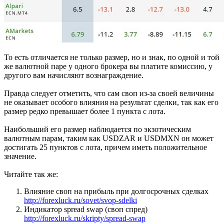
То есть отличается не только размер, но и знак, по одной и той
же валютной паре у одного брокера вы платите комиссию, у
другого вам начисляют вознаграждение.
Правда следует отметить, что сам своп из-за своей величины
не оказывает особого влияния на результат сделки, так как его
размер редко превышает более 1 пункта с лота.
Наибольший его размер наблюдается по экзотическим
валютным парам, таким как USDZAR и USDMXN он может
достигать 25 пунктов с лота, причем иметь положительное
значение.
Читайте так же:
Влияние своп на прибыль при долгосрочных сделках
http://forexluck.ru/sovet/svop-sdelki
Индикатор spread swap (своп спред)
http://forexluck.ru/skripty/spread-swap