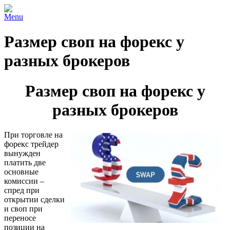
Menu
Размер своп на форекс у
разных брокеров
Размер своп на форекс у
разных брокеров
При торговле на
форекс трейдер
вынужден
платить две
основные
комиссии –
спред при
открытии сделки
и своп при
переносе
позиции на