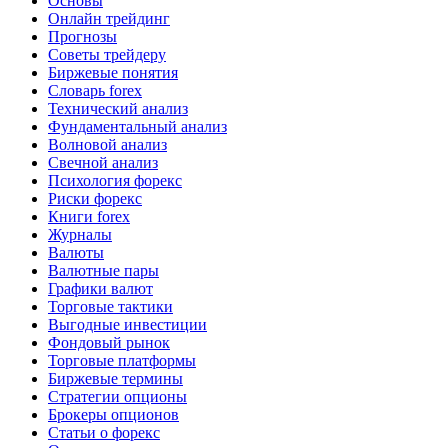
Основы
Онлайн трейдинг
Прогнозы
Советы трейдеру
Биржевые понятия
Словарь forex
Технический анализ
Фундаментальный анализ
Волновой анализ
Свечной анализ
Психология форекс
Риски форекс
Книги forex
Журналы
Валюты
Валютные пары
Графики валют
Торговые тактики
Выгодные инвестиции
Фондовый рынок
Торговые платформы
Биржевые термины
Стратегии опционы
Брокеры опционов
Статьи о форекс