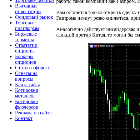
Торговые тактики
работы такой компании как Газпром. 
Выгодные
инвестиции
Вам останется только открыть сделку 
Фондовый рынок
Газпрома начнут резко снижаться, при
Торговые
платформы
Аналогично действует инсайдерская и
Биржевые
санкций против Китая, то могли бы см
термины
Стратегии
опционы
Брокеры
опционов
Статьи о форекс
Ответы на
вопросы
Карта сайта
Котировки
металлов
Котировка
фьючерсов
Реклама на сайте
Контакт