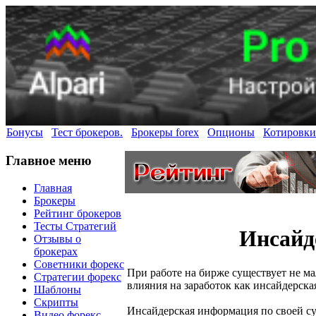
Бонусы
Тест брокеров.
Брокеры forex
Опционы
Котировки
Главное меню
Главная
Брокеры
Рейтинг брокеров
Тесты Стратегий
Инсайд
Отзывы о
брокерах
Советники форекс
При работе на бирже существует не ма
Стратегии форекс
влияния на заработок как инсайдерск
Шаблоны
Скрипты
Инсайдерская информация по своей су
Видео форекс