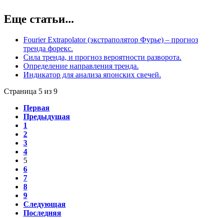
Еще статьи...
Fourier Extrapolator (экстраполятор Фурье) – прогноз
тренда форекс.
Сила тренда, и прогноз вероятности разворота.
Определение направления тренда.
Индикатор для анализа японских свечей.
Страница 5 из 9
Первая
Предыдущая
1
2
3
4
5
6
7
8
9
Следующая
Последняя