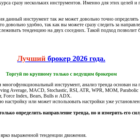
курса сразу нескольких инструментов. Именно для этих целей и
ия данный инструмент так же может довольно точно определять
о довольно удобно, так как вы можете сразу следить за направ
леживать тенденцию на двух соседних. Такой подход позволит б
Лучший
брокер 2026 года.
Торгуй по крупному только с ведущим брокером
и многофункциональный инструмент, анализ тренда основан на 
ving Average, MACD, Stochastic, RSI, ATR, WPR, MOM, Parabolic
or, Force Index, Bears, Bulls и ADX.
ую настройку или может использовать настройки уже установле
олько определить направление тренда, но и измерить его сил
е ярко выраженной тенденции движения.