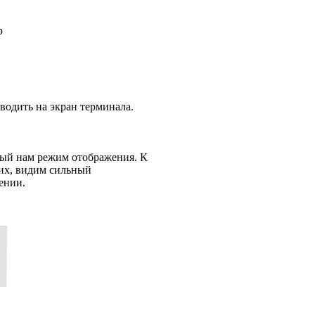
р
водить на экран терминала.
ный нам режим отображения. К
них, видим сильный
ении.