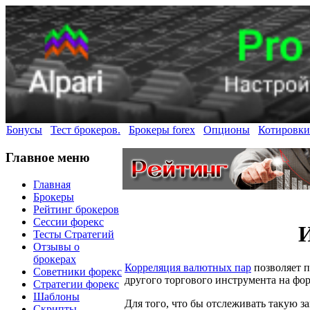
Бонусы
Тест брокеров.
Брокеры forex
Опционы
Котировки
Главное меню
Главная
Брокеры
Рейтинг брокеров
Сессии форекс
И
Тесты Стратегий
Отзывы о
брокерах
Корреляция валютных пар
позволяет п
Советники форекс
другого торгового инструмента на фор
Стратегии форекс
Шаблоны
Для того, что бы отслеживать такую з
Скрипты