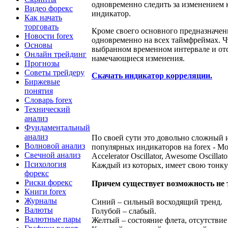
одновременно следить за изменением 
Видео форекс
индикатор.
Как начать
торговать
Кроме своего основного предназначен
Новости forex
одновременно на всех таймфреймах. Чт
Основы
выбранном временном интервале и отс
Онлайн трейдинг
намечающиеся изменения.
Прогнозы
Советы трейдеру
Скачать индикатор корреляции.
Биржевые
понятия
Словарь forex
Технический
анализ
Фундаментальный
анализ
По своей сути это довольно сложный 
Волновой анализ
популярных индикаторов на forex - Mo
Свечной анализ
Accelerator Oscillator, Awesome Oscillat
Психология
Каждый из которых, имеет свою тонк
форекс
Риски форекс
Причем существует возможность не т
Книги forex
Журналы
Синий – сильный восходящий тренд.
Валюты
Голубой – слабый.
Валютные пары
Желтый – состояние флета, отсутстви