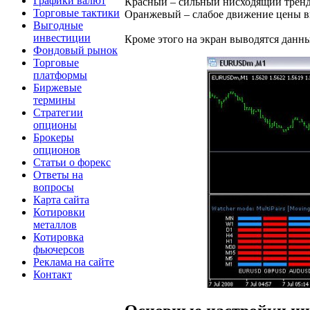
Графики валют
Красный – сильный нисходящий тренд
Торговые тактики
Оранжевый – слабое движение цены в
Выгодные
инвестиции
Кроме этого на экран выводятся данн
Фондовый рынок
Торговые
платформы
Биржевые
термины
Стратегии
опционы
Брокеры
опционов
Статьи о форекс
Ответы на
вопросы
Карта сайта
Котировки
металлов
Котировка
фьючерсов
Реклама на сайте
Контакт