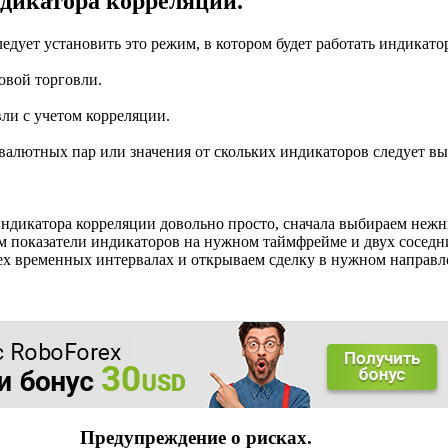
дикатора корреляции.
едует установить это режим, в котором будет работать индикато
довой торговли.
вли с учетом корреляции.
валютных пар или значения от скольких индикаторов следует вы
индикатора корреляции довольно просто, сначала выбираем неж
уем показатели индикаторов на нужном таймфрейме и двух сосед
ех временных интервалах и открываем сделку в нужном направл
Предупреждение о рисках.