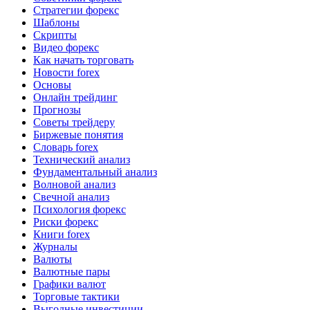
Стратегии форекс
Шаблоны
Скрипты
Видео форекс
Как начать торговать
Новости forex
Основы
Онлайн трейдинг
Прогнозы
Советы трейдеру
Биржевые понятия
Словарь forex
Технический анализ
Фундаментальный анализ
Волновой анализ
Свечной анализ
Психология форекс
Риски форекс
Книги forex
Журналы
Валюты
Валютные пары
Графики валют
Торговые тактики
Выгодные инвестиции