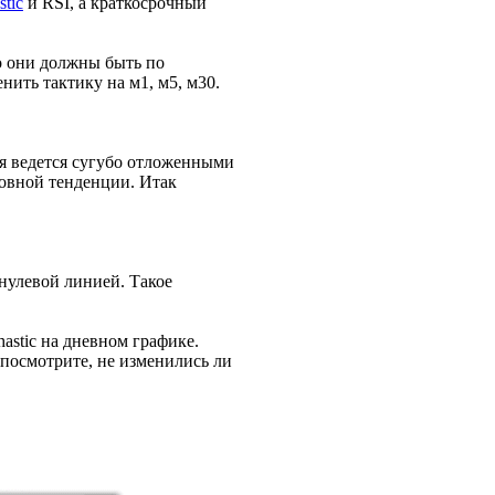
stic
и RSI, а краткосрочный
о они должны быть по
ить тактику на м1, м5, м30.
ля ведется сугубо отложенными
новной тенденции. Итак
нулевой линией. Такое
astic на дневном графике.
 посмотрите, не изменились ли