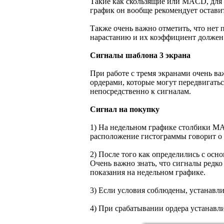
Такие как скользящие или MACD, для 
график он вообще рекомендует остави
Также очень важно отметить, что нет
нарастанию и их коэффициент должен 
Сигналы шаблона 3 экрана
При работе с тремя экранами очень в
ордерами, которые могут передвигатьс
непосредственно к сигналам.
Сигнал на покупку
1) На недельном графике столбики MA
расположение гистограммы говорит о 
2) После того как определились с осн
Очень важно знать, что сигналы редк
показания на недельном графике.
3) Если условия соблюдены, устанав
4) При срабатывании ордера устанавл