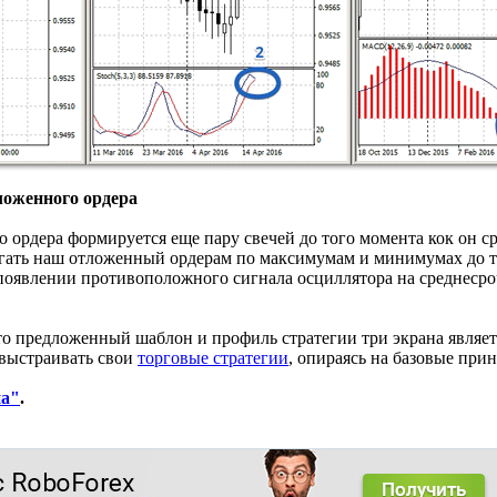
ложенного ордера
 ордера формируется еще пару свечей до того момента кок он ср
ать наш отложенный ордерам по максимумам и минимумах до тех
 появлении противоположного сигнала осциллятора на среднесро
то предложенный шаблон и профиль стратегии три экрана являет
 выстраивать свои
торговые стратегии
, опираясь на базовые при
на"
.