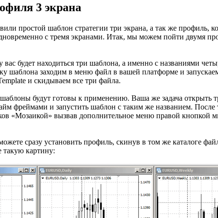
офиля 3 экрана
или простой шаблон стратегии три экрана, а так же профиль, к
дновременно с тремя экранами. Итак, мы можем пойти двумя пр
у вас будет находиться три шаблона, а именно с названиями четы
ку шаблона заходим в меню файл в вашей платформе и запускаем
emplate и скидываем все три файла.
 шаблоны будут готовы к применению. Ваша же задача открыть 
йм фреймами и запустить шаблон с таким же названием. После т
ков «Мозаикой» вызвав дополнительное меню правой кнопкой м
ожете сразу установить профиль, скинув в том же каталоге файл
е такую картину: