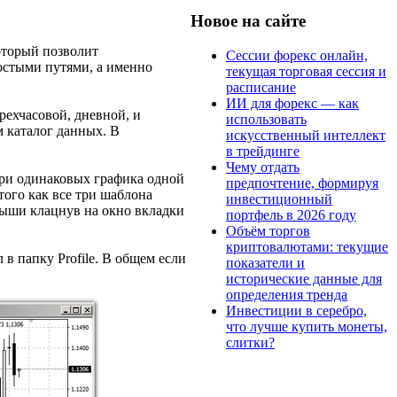
Новое на сайте
оторый позволит
Сессии форекс онлайн,
остыми путями, а именно
текущая торговая сессия и
расписание
ИИ для форекс — как
рехчасовой, дневной, и
использовать
 каталог данных. В
искусственный интеллект
в трейдинге
Чему отдать
три одинаковых графика одной
предпочтение, формируя
ого как все три шаблона
инвестиционный
ыши клацнув на окно вкладки
портфель в 2026 году
Объём торгов
криптовалютами: текущие
 в папку Profile. В общем если
показатели и
исторические данные для
определения тренда
Инвестиции в серебро,
что лучше купить монеты,
слитки?