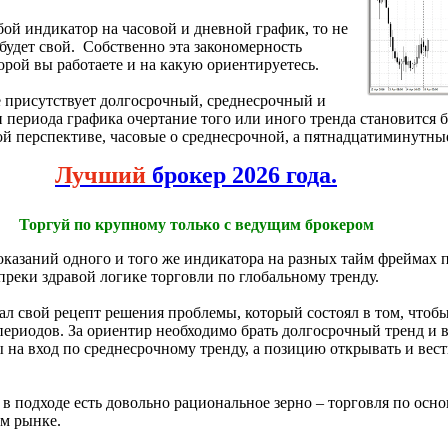
бой индикатор на часовой и дневной график, то не
 будет свой. Собственно эта закономерность
орой вы работаете и на какую ориентируетесь.
ке присутствует долгосрочный, среднесрочный и
 периода графика очертание того или иного тренда становится 
ой перспективе, часовые о среднесрочной, а пятнадцатиминутны
Лучший
брокер 2026 года.
Торгуй по крупному только с ведущим брокером
казаний одного и того же индикатора на разных тайм фреймах п
реки здравой логике торговли по глобальному тренду.
ал свой рецепт решения проблемы, который состоял в том, чтоб
ериодов. За ориентир необходимо брать долгосрочный тренд и в
ы на вход по среднесрочному тренду, а позицию открывать и вест
 в подходе есть довольно рациональное зерно – торговля по осно
м рынке.