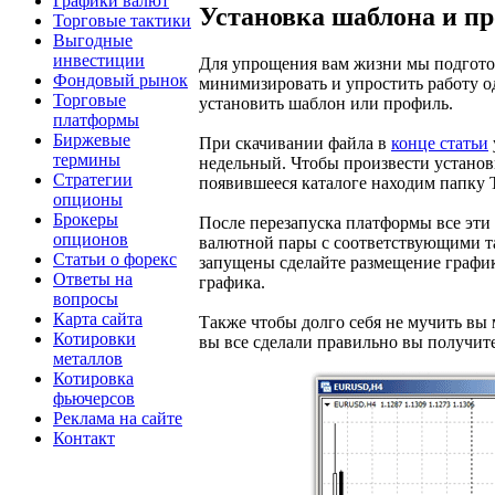
Графики валют
Установка шаблона и пр
Торговые тактики
Выгодные
инвестиции
Для упрощения вам жизни мы подготов
Фондовый рынок
минимизировать и упростить работу о
Торговые
установить шаблон или профиль.
платформы
Биржевые
При скачивании файла в
конце статьи
термины
недельный. Чтобы произвести установ
Стратегии
появившееся каталоге находим папку T
опционы
Брокеры
После перезапуска платформы все эти
опционов
валютной пары с соответствующими та
Статьи о форекс
запущены сделайте размещение графи
Ответы на
графика.
вопросы
Карта сайта
Также чтобы долго себя не мучить вы м
Котировки
вы все сделали правильно вы получит
металлов
Котировка
фьючерсов
Реклама на сайте
Контакт