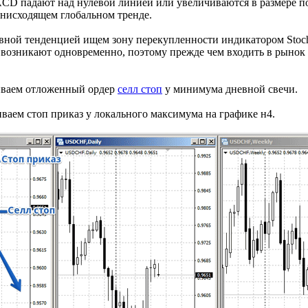
CD падают над нулевой линией или увеличиваются в размере по
нисходящем глобальном тренде.
овной тенденцией ищем зону перекупленности индикатором Stoch
о возникают одновременно, поэтому прежде чем входить в рынок
ливаем отложенный ордер
селл стоп
у минимума дневной свечи.
ваем стоп приказ у локального максимума на графике н4.