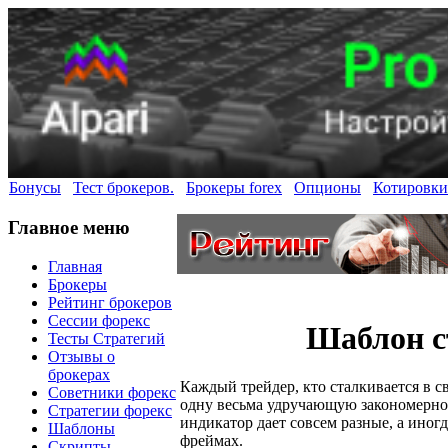
Бонусы
Тест брокеров.
Брокеры forex
Опционы
Котировки
Главное меню
Главная
Брокеры
Рейтинг брокеров
Сессии форекс
Шаблон с
Тесты Стратегий
Отзывы о
брокерах
Каждый трейдер, кто сталкивается в с
Советники форекс
одну весьма удручающую закономерност
Стратегии форекс
индикатор дает совсем разные, а ино
Шаблоны
фреймах.
Скрипты