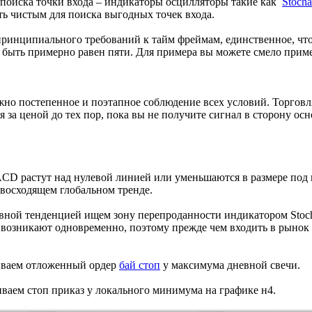
поиска точки входа – индикаторы осцилляторы такие как
Stocha
ть чистым для поиска выгодных точек входа.
 принципиального требований к тайм фреймам, единственное, чт
быть примерно равен пяти. Для примера вы можете смело примен
ажно постепенное и поэтапное соблюдение всех условий. Торгов
я за ценой до тех пор, пока вы не получите сигнал в сторону ос
CD растут над нулевой линией или уменьшаются в размере под 
восходящем глобальном тренде.
овной тенденцией ищем зону перепроданности индикатором Stoch
о возникают одновременно, поэтому прежде чем входить в рынок
ливаем отложенный ордер
бай стоп
у максимума дневной свечи.
иваем стоп приказ у локального минимума на графике н4.