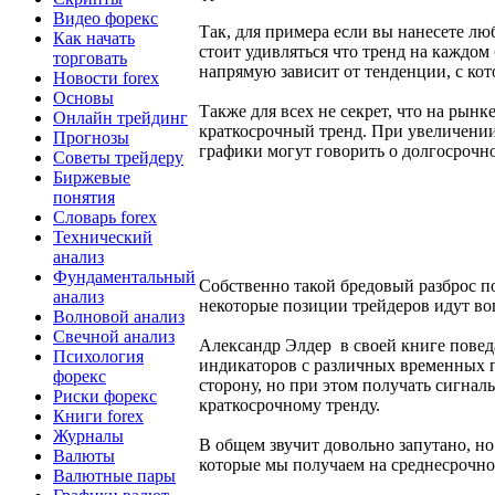
Видео форекс
Так, для примера если вы нанесете лю
Как начать
стоит удивляться что тренд на каждом
торговать
напрямую зависит от тенденции, с кот
Новости forex
Основы
Также для всех не секрет, что на рын
Онлайн трейдинг
краткосрочный тренд. При увеличении
Прогнозы
графики могут говорить о долгосрочн
Советы трейдеру
Биржевые
понятия
Словарь forex
Технический
анализ
Фундаментальный
Собственно такой бредовый разброс по
анализ
некоторые позиции трейдеров идут воп
Волновой анализ
Свечной анализ
Александр Элдер в своей книге повед
Психология
индикаторов с различных временных п
форекс
сторону, но при этом получать сигнал
Риски форекс
краткосрочному тренду.
Книги forex
Журналы
В общем звучит довольно запутано, но
Валюты
которые мы получаем на среднесрочно
Валютные пары