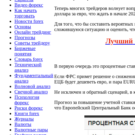
Видео форекс
Теперь многих трейдеров волнует вопр
Как начать
доллара за евро, что ждать в начале 20
торговать
Новости forex
Для того, что бы составить вероятных
Основы
сложившуюся ситуацию и оценить, чт
Онлайн трейдинг
Прогнозы
Лучший
Советы трейдеру
Биржевые
понятия
Словарь forex
Технический
В первую очередь это процентные ст
анализ
Фундаментальный
Если ФРС примет решение о снижении 
анализ
ЕЦБ будет дешеветь евро, и пара EU
Волновой анализ
Свечной анализ
Не исключен и обратный сценарий, в
Психология
Прогноз за повышение учетной ставки
форекс
что Европейский Центральный Банк о
Риски форекс
Книги forex
Журналы
Валюты
Валютные пары