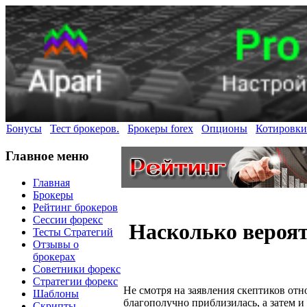
Бонусы
Тест брокеров.
Брокеры forex
Опционы
Котировки
Главное меню
Главная
Брокеры
Рейтинг брокеров
Сессии форекс
Насколько вероят
Тесты Стратегий
Отзывы о
брокерах
Советники форекс
Стратегии форекс
Не смотря на заявления скептиков от
Шаблоны
благополучно приблизилась, а затем и 
Скрипты