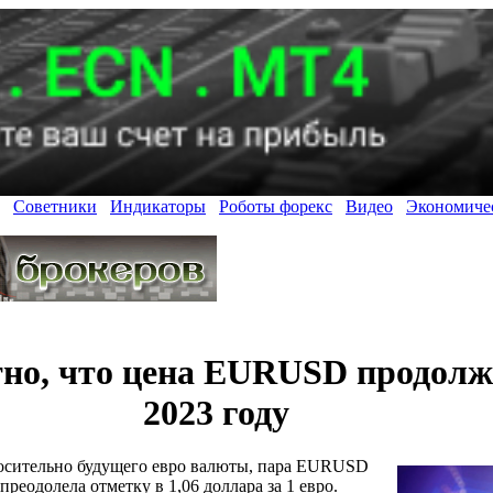
Советники
Индикаторы
Роботы форекс
Видео
Экономиче
но, что цена EURUSD продолжи
2023 году
носительно будущего евро валюты, пара EURUSD
преодолела отметку в 1,06 доллара за 1 евро.