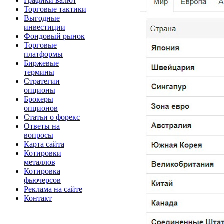
Графики валют
Торговые тактики
Выгодные
инвестиции
Фондовый рынок
Торговые
платформы
Биржевые
термины
Стратегии
опционы
Брокеры
опционов
Статьи о форекс
Ответы на
вопросы
Карта сайта
Котировки
металлов
Котировка
фьючерсов
Реклама на сайте
Контакт