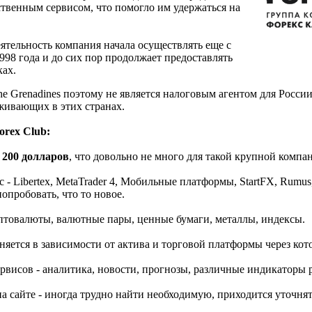
твенным сервисом, что помогло им удержаться на
деятельность компания начала осуществлять еще с
998 года и до сих пор продолжает предоставлять
ках.
the Grenadines поэтому не является налоговым агентом для Росси
оживающих в этих странах.
orex Club:
-
200 долларов
, что довольно не много для такой крупной компа
 Libertex, MetaTrader 4, Мобильные платформы, StartFX, Rumus,
опробовать, что то новое.
птовалюты, валютные пары, ценные бумаги, металлы, индексы.
еняется в зависимости от актива и торговой платформы через кот
висов - аналитика, новости, прогнозы, различные индикаторы 
сайте - иногда трудно найти необходимую, приходится уточнят