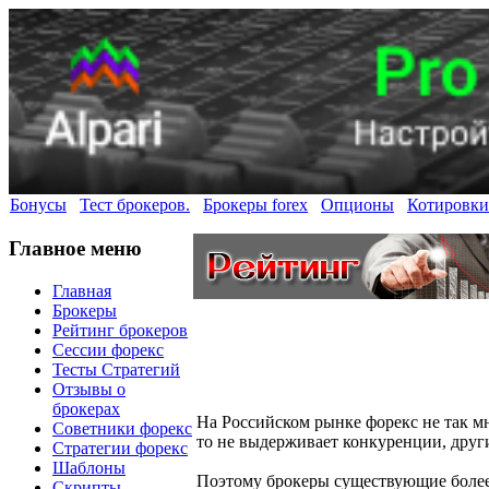
Бонусы
Тест брокеров.
Брокеры forex
Опционы
Котировки
Главное меню
Главная
Брокеры
Рейтинг брокеров
Сессии форекс
Тесты Стратегий
Отзывы о
брокерах
На Российском рынке форекс не так мн
Советники форекс
то не выдерживает конкуренции, дру
Стратегии форекс
Шаблоны
Поэтому брокеры существующие более 
Скрипты