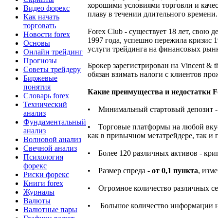
хорошими условиями торговли и качес
Видео форекс
плаву в течении длительного времени.
Как начать
торговать
Forex Club - существует 18 лет, свою 
Новости forex
1997 года, успешно пережила кризис 1
Основы
услуги трейдинга на финансовых рын
Онлайн трейдинг
Прогнозы
Брокер зарегистрирован на Vincent & 
Советы трейдеру
обязан взимать налоги с клиентов пр
Биржевые
понятия
Какие преимущества и недостатки F
Словарь forex
Технический
• Минимальный стартовый депозит 
анализ
Фундаментальный
• Торговые платформы на любой вкус -
анализ
как в привычном метатрейдере, так и п
Волновой анализ
Свечной анализ
• Более 120 различных активов - кри
Психология
форекс
• Размер спреда -
от 0,1 пункта
, изм
Риски форекс
Книги forex
• Огромное количество различных сер
Журналы
Валюты
• Большое количество информации на 
Валютные пары