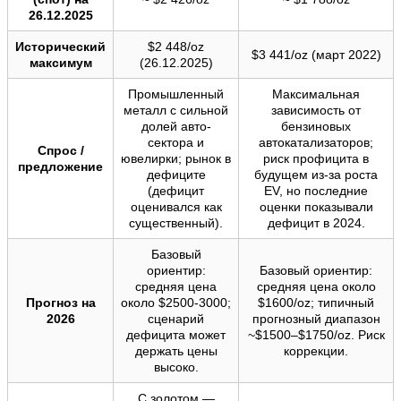
26.12.2025
Исторический
$2 448/oz
$3 441/oz (март 2022)
максимум
(26.12.2025)
Промышленный
Максимальная
металл с сильной
зависимость от
долей авто-
бензиновых
сектора и
автокатализаторов;
Спрос /
ювелирки; рынок в
риск профицита в
предложение
дефиците
будущем из-за роста
(дефицит
EV, но последние
оценивался как
оценки показывали
существенный).
дефицит в 2024.
Базовый
ориентир:
Базовый ориентир:
средняя цена
средняя цена около
Прогноз на
около $2500-3000;
$1600/oz; типичный
2026
сценарий
прогнозный диапазон
дефицита может
~$1500–$1750/oz. Риск
держать цены
коррекции.
высоко.
С золотом —