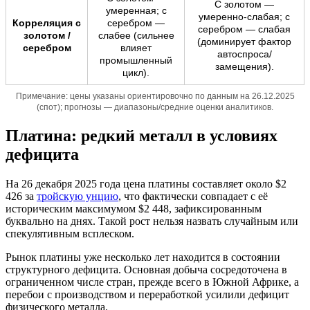
С золотом —
умеренная; с
умеренно-слабая; с
Корреляция с
серебром —
серебром — слабая
золотом /
слабее (сильнее
(доминирует фактор
серебром
влияет
автоспроса/
промышленный
замещения).
цикл).
Примечание: цены указаны ориентировочно по данным на 26.12.2025
(спот); прогнозы — диапазоны/средние оценки аналитиков.
Платина: редкий металл в условиях
дефицита
На 26 декабря 2025 года цена платины составляет около $2
426 за
тройскую унцию
, что фактически совпадает с её
историческим максимумом $2 448, зафиксированным
буквально на днях. Такой рост нельзя назвать случайным или
спекулятивным всплеском.
Рынок платины уже несколько лет находится в состоянии
структурного дефицита. Основная добыча сосредоточена в
ограниченном числе стран, прежде всего в Южной Африке, а
перебои с производством и переработкой усилили дефицит
физического металла.