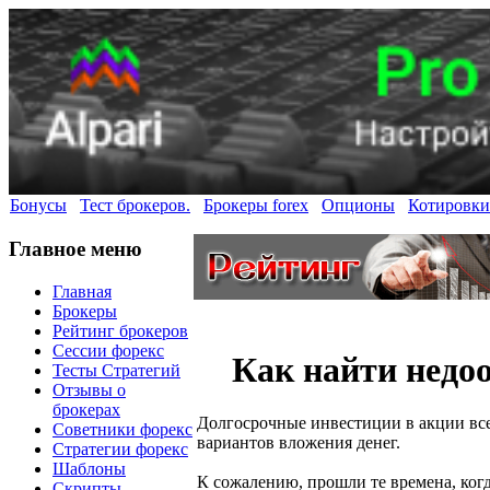
Бонусы
Тест брокеров.
Брокеры forex
Опционы
Котировки
Главное меню
Главная
Брокеры
Рейтинг брокеров
Сессии форекс
Как найти недо
Тесты Стратегий
Отзывы о
брокерах
Долгосрочные инвестиции в акции вс
Советники форекс
вариантов вложения денег.
Стратегии форекс
Шаблоны
К сожалению, прошли те времена, ко
Скрипты