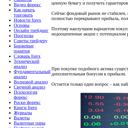
ценную бумагу и получить гарантиров
Видео форекс
Как начать
Сейчас фондовый рынок не стабилен, 
торговать
полностью перекрывают прибыль, пол
Новости forex
Основы
Поэтому наилучшим вариантом покупк
Онлайн трейдинг
недооцененные акции с потенциалом 
Прогнозы
Советы трейдеру
Биржевые
понятия
Словарь forex
Технический
анализ
При покупке подобного актива сущест
Фундаментальный
дополнительным бонусом к прибыли.
анализ
Волновой анализ
Остается только один вопрос – как н
Свечной анализ
Психология
форекс
Риски форекс
Книги forex
Журналы
Валюты
Валютные пары