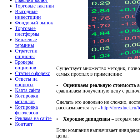
Графики валют
Торговые тактики
Выгодные
инвестиции
Фондовый рынок
Торговые
платформы
Биржевые
термины
Стратегии
опционы
Брокеры
опционов
Существует множество методик, позво
Статьи о форекс
самых простых в применении:
Ответы на
вопросы
•
Оцениваем реальную стоимость 
Карта сайта
сравниваем полученную цену с рыноч
Котировки
металлов
Сделать это довольно не сложно, дост
Котировка
рассказывается тут -
http://forexluck.ru/
фьючерсов
Реклама на сайте
•
Хорошие дивиденды
– вторым мом
Контакт
Если компания выплачивает дивиденды 
цены.