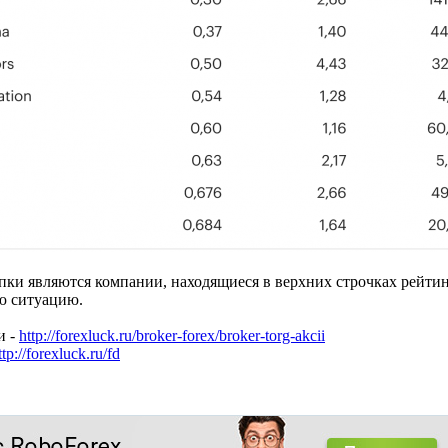
ки являются компании, находящиеся в верхних строчках рейтинга
ю ситуацию.
и -
http://forexluck.ru/broker-forex/broker-torg-akcii
ttp://forexluck.ru/fd