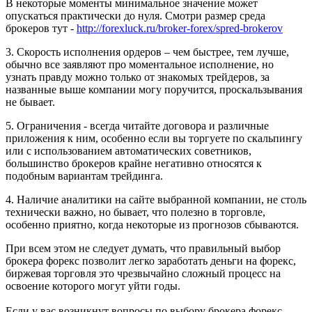
В некоторые моменты минимальное значение может
опускаться практически до нуля. Смотри размер среда
брокеров тут -
http://forexluck.ru/broker-forex/spred-brokerov
3. Скорость исполнения ордеров – чем быстрее, тем лучше,
обычно все заявляют про моментальное исполнение, но
узнать правду можно только от знакомых трейдеров, за
названные выше компании могу поручится, проскальзывания
не бывает.
5. Ограничения - всегда читайте договора и различные
приложения к ним, особенно если вы торгуете по скальпингу
или с использованием автоматических советников,
большинство брокеров крайне негативно относятся к
подобным вариантам трейдинга.
4. Наличие аналитики на сайте выбранной компании, не столь
технически важно, но бывает, что полезно в торговле,
особенно приятно, когда некоторые из прогнозов сбываются.
При всем этом не следует думать, что правильный выбор
брокера форекс позволит легко заработать деньги на форекс,
биржевая торговля это чрезвычайно сложный процесс на
освоение которого могут уйти годы.
Если у вас возникнут вопросы по выбору брокера форекс