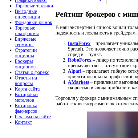
Графики валют
Торговые тактики
Выгодные
Рейтинг брокеров с мин
инвестиции
Фондовый рынок
В наш экспертный список вошли толь
Торговые
надежность и лояльность к трейдерам.
платформы
Биржевые
InstaForex
– предлагает уникальн
термины
Spread). Это позволяет точно ра
Стратегии
спред в 1 пункт.
опционы
RoboForex
– лидер по технологи
Брокеры
преимущество — отсутствие скры
опционов
Alpari
– предлагает гибкую сетк
Статьи о форекс
ориентированы на профессионал
Ответы на
AMarkets
– привлекает выгодным
вопросы
скоростью вывода прибыли и ка
Карта сайта
Котировки
Торговля у брокера с минимальным сп
металлов
работе с кросс-курсами и экзотически
Котировка
фьючерсов
Реклама на сайте
Контакт