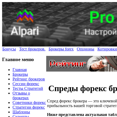
Бонусы
Тест брокеров.
Брокеры forex
Опционы
Котировки
Главное меню
Главная
Брокеры
Рейтинг брокеров
Сессии форекс
Спреды форекс бро
Тесты Стратегий
Отзывы о
брокерах
Спред форекс брокера — это ключевой
Советники форекс
прибыльность вашей торговой стратег
Стратегии форекс
Шаблоны
Ниже представлена актуальная таб
Скрипты