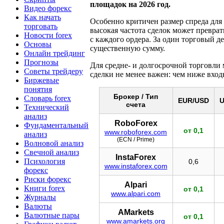
площадок на 2026 год.
Видео форекс
Как начать
Особенно критичен размер спреда для 
торговать
высокая частота сделок может преврат
Новости forex
с каждого ордера. За один торговый д
Основы
существенную сумму.
Онлайн трейдинг
Прогнозы
Для средне- и долгосрочной торговли
Советы трейдеру
сделки не менее важен: чем ниже вход
Биржевые
понятия
Брокер / Тип
Словарь forex
EUR/USD
U
счета
Технический
анализ
RoboForex
Фундаментальный
от 0,1
www.roboforex.com
анализ
(ECN / Prime)
Волновой анализ
Свечной анализ
InstaForex
Психология
0,6
www.instaforex.com
форекс
Риски форекс
Alpari
Книги forex
от 0,1
www.alpari.com
Журналы
Валюты
AMarkets
Валютные пары
от 0,1
www.amarkets.org