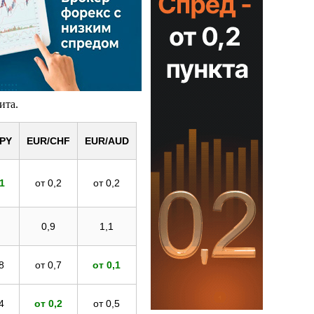
фита.
PY
EUR/CHF
EUR/AUD
,1
от 0,2
от 0,2
0,9
1,1
8
от 0,7
от 0,1
4
от 0,2
от 0,5