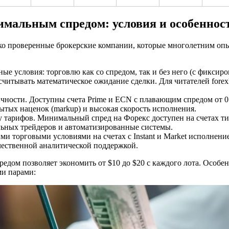
имальным спредом: условия и особеннос
ко проверенные брокерские компании, которые многолетним оп
ые условия: торговлю как со спредом, так и без него (с фиксир
ссчитывать математическое ожидание сделки. Для читателей forex
чности. Доступны счета Prime и ECN с плавающим спредом от 0
тых наценок (markup) и высокая скорость исполнения.
у тарифов. Минимальный спред на Форекс доступен на счетах ти
ьных трейдеров и автоматизированные системы.
и торговыми условиями на счетах с Instant и Market исполнени
чественной аналитической поддержкой.
редом позволяет экономить от $10 до $20 с каждого лота. Особе
ми парами: