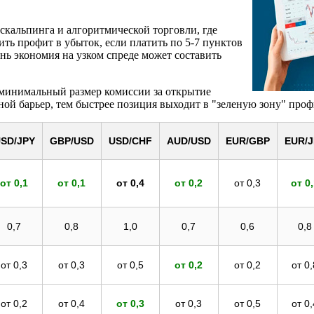
скальпинга и алгоритмической торговли, где
ить профит в убыток, если платить по 5-7 пунктов
ень экономия на узком спреде может составить
 минимальный размер комиссии за открытие
ной барьер, тем быстрее позиция выходит в "зеленую зону" про
SD/JPY
GBP/USD
USD/CHF
AUD/USD
EUR/GBP
EUR/J
от 0,1
от 0,1
от 0,4
от 0,2
от 0,3
от 0
0,7
0,8
1,0
0,7
0,6
0,8
от 0,3
от 0,3
от 0,5
от 0,2
от 0,2
от 0,
от 0,2
от 0,4
от 0,3
от 0,3
от 0,5
от 0,