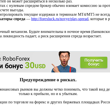
тей он может расширяться в несколько раз.
ах с нулевым спредом брокер обычно взимает комиссию за прот
счете выгоды.
нтролировать текущие издержки в терминале MT4/MT5 не всегда
каторы спреда
—
http://forexluck.ru/novye/plav-spread
, которые в
чный механизм. Будьте внимательны в ночное время (банковски
 ликвидность падает, а риск расширения спреда возрастает.
Предупреждение о рисках.
инансовых рынков вы должны четко понимать, что такой вид де
только к прибыли, но и к убыткам.
ации по торговле на форекс и других биржевых площадках Росс