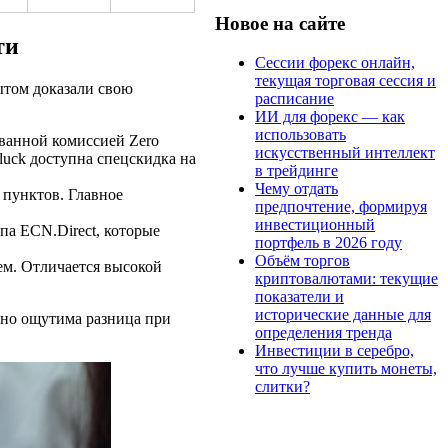
Новое на сайте
ти
Сессии форекс онлайн,
текущая торговая сессия и
ытом доказали свою
расписание
ИИ для форекс — как
использовать
ованной комиссией Zero
искусственный интеллект
luck доступна спецскидка на
в трейдинге
Чему отдать
 пунктов. Главное
предпочтение, формируя
инвестиционный
па ECN.Direct, которые
портфель в 2026 году
Объём торгов
ем. Отличается высокой
криптовалютами: текущие
показатели и
исторические данные для
нно ощутима разница при
определения тренда
Инвестиции в серебро,
что лучше купить монеты,
слитки?