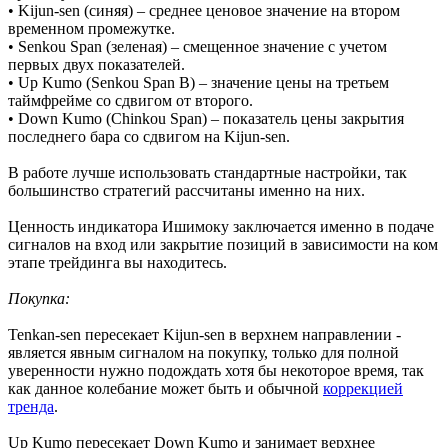
• Kijun-sen (синяя) – среднее ценовое значение на втором
временном промежутке.
• Senkou Span (зеленая) – смещенное значение с учетом
первых двух показателей.
• Up Kumo (Senkou Span B) – значение цены на третьем
таймфрейме со сдвигом от второго.
• Down Kumo (Chinkou Span) – показатель цены закрытия
последнего бара со сдвигом на Kijun-sen.
В работе лучше использовать стандартные настройки, так
большинство стратегий рассчитаны именно на них.
Ценность индикатора Ишимоку заключается именно в подаче
сигналов на вход или закрытие позиций в зависимости на ком
этапе трейдинга вы находитесь.
Покупка:
Tenkan-sen пересекает Kijun-sen в верхнем направлении -
является явным сигналом на покупку, только для полной
уверенности нужно подождать хотя бы некоторое время, так
как данное колебание может быть и обычной
коррекцией
тренда
.
Up Kumo пересекает Down Kumo и занимает верхнее