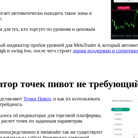
могает автоматически находить такие зоны и
е.
 для тех, кто торгует по уровням и ценовым
тный индикатор пробоя уровней для MetaTrader 4, который автом
gh и swing low, после чего строит
линии поддержки и сопротив
тор точек пивот не требующий
едставляют
Точки Пивот
, и как их использовать
трейдинга.
валось об индикаторах для торговой платформы,
 расчет точек по заданным параметрам.
епосредственно в metatrader так же существуют
зоваться на сайтах брокерских компаний.