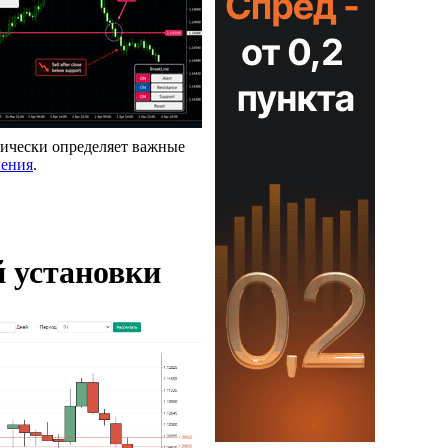
атически определяет важные
ления
.
 установки