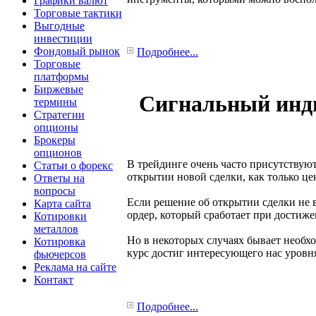
Графики валют
Торговые тактики
Выгодные
инвестиции
Фондовый рынок
Подробнее...
Торговые
платформы
Биржевые
Сигнальный индик
термины
Стратегии
опционы
Брокеры
опционов
В трейдинге очень часто присутствую
Статьи о форекс
открытии новой сделки, как только це
Ответы на
вопросы
Если решение об открытии сделки не
Карта сайта
ордер, который сработает при достиж
Котировки
металлов
Но в некоторых случаях бывает необх
Котировка
курс достиг интересующего нас уровн
фьючерсов
Реклама на сайте
Контакт
Подробнее...