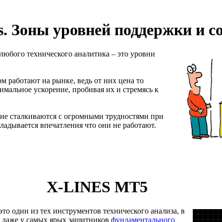
s. Зоны уровней поддержки и 
юбого технического аналитика – это уровни
 работают на рынке, ведь от них цена то
симальное ускорение, пробивая их и стремясь к
ие сталкиваются с огромными трудностями при
кладывается впечатления что они не работают.
X-LINES MT5
то один из тех инструментов технического анализа, в
я даже у самых ярых защитников
фундаментального