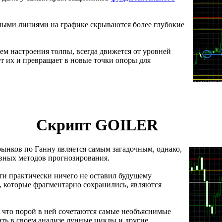
нными линиями на графике скрываются более глубокие
ем настроения толпы, всегда движется от уровней
т их и превращает в новые точки опоры для
Скрипт GOILER
нков по Ганну является самым загадочным, однако,
вных методов прогнозирования.
рти практически ничего не оставил будущему
, которые фрагментарно сохранились, являются
 что порой в ней сочетаются самые необъяснимые
ать в своем анализе лунные циклы и другие