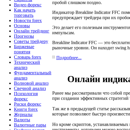
пробой слишком поздно.
Видео форекс
Как начать
Индикатор Breakline Indicator FFC по
торговать
предупреждает трейдера при их пробо
Новости forex
Основы
Это делает его полезным инструментом
Онлайн трейдинг
импульсам.
Прогнозы
Советы трейдеру
Breakline Indicator FFC — это беспла
Биржевые
рыночные уровни. Он находит swing hi
понятия
Словарь forex
Подробнее...
Технический
анализ
Фундаментальный
Онлайн индика
анализ
Волновой анализ
Свечной анализ
Ранее мы рассматривали что собой пр
Психология
при создании эффективных стратегий 
форекс
Риски форекс
Так же в предыдущей статье рассказы
Книги forex
которые позволяют быстро произвести
Журналы
Валюты
Но кроме скриптов, устанавливаемых н
Валютные пары
инструменты, которыми можно восполь