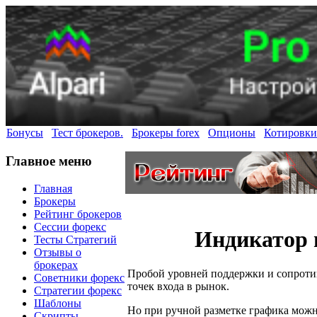
Бонусы
Тест брокеров.
Брокеры forex
Опционы
Котировки
Главное меню
Главная
Брокеры
Рейтинг брокеров
Сессии форекс
Индикатор п
Тесты Стратегий
Отзывы о
брокерах
Пробой уровней поддержки и сопротив
Советники форекс
точек входа в рынок.
Стратегии форекс
Шаблоны
Но при ручной разметке графика можн
Скрипты