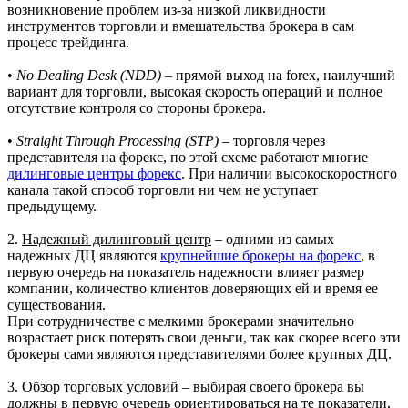
возникновение проблем из-за низкой ликвидности
инструментов торговли и вмешательства брокера в сам
процесс трейдинга.
•
No Dealing Desk (NDD)
– прямой выход на forex, наилучший
вариант для торговли, высокая скорость операций и полное
отсутствие контроля со стороны брокера.
•
Straight Through Processing (STP)
– торговля через
представителя на форекс, по этой схеме работают многие
дилинговые центры форекс
. При наличии высокоскоростного
канала такой способ торговли ни чем не уступает
предыдущему.
2.
Надежный дилинговый центр
– одними из самых
надежных ДЦ являются
крупнейшие брокеры на форекс
, в
первую очередь на показатель надежности влияет размер
компании, количество клиентов доверяющих ей и время ее
существования.
При сотрудничестве с мелкими брокерами значительно
возрастает риск потерять свои деньги, так как скорее всего эти
брокеры сами являются представителями более крупных ДЦ.
3.
Обзор торговых условий
– выбирая своего брокера вы
должны в первую очередь ориентироваться на те показатели,