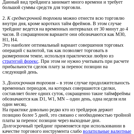
Данный вид трейдинга занимает много времени и требует
большой суммы средств для торговли.
2.
К среднесрочной торговли
можно отнести всю торговлю
внутри дня, кроме коротких тайм фреймов. В этом случае
трейдинг ведется на временных интервалах от 30 минут до 4
часов. В сокращенном варианте они обозначаются как М30,
Н1, Н4.
Это наиболее оптимальный вариант совершения торговых
операций с валютой, так как позволяет торговать в
размеренном темпе, используя практически любую из
стратегий форекс
. При этом не нужно учитывать при расчете
прибыльности сделок плату за перенос позиции на
следующий день.
3.
Долгосрочная торговля
– в этом случае продолжительность
временных периодов, на которых совершаются сделки,
составляет более одних суток, сокращенно такие таймфреймы
обозначаются как D1, W1, MN – один день, одна неделя или
один месяц.
На практике довольно редко кто из трейдеров держит
позицию более 5 дней, это связано с необходимостью тройной
платы за перенос позиции через выходные дни.
Долгосрочный трейдинг применяется при использовании в
качестве торгового инструмента слабо
волатильные валютные