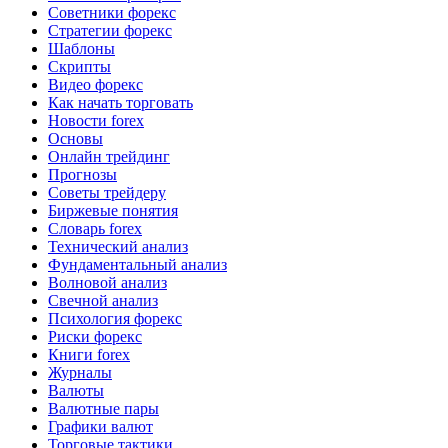
Советники форекс
Стратегии форекс
Шаблоны
Скрипты
Видео форекс
Как начать торговать
Новости forex
Основы
Онлайн трейдинг
Прогнозы
Советы трейдеру
Биржевые понятия
Словарь forex
Технический анализ
Фундаментальный анализ
Волновой анализ
Свечной анализ
Психология форекс
Риски форекс
Книги forex
Журналы
Валюты
Валютные пары
Графики валют
Торговые тактики