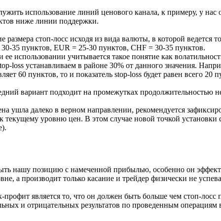
жить использование линий ценового канала, к примеру, у нас о
нктов ниже линии поддержки.
 размера стоп-лосс исходя из вида валюты, в которой ведется т
= 30-35 пунктов, EUR = 25-30 пунктов, CHF = 30-35 пунктов.
и ее использовании учитывается такое понятие как волатильност
stop-loss устанавливаем в районе 30% от данного значения. Напр
яет 60 пунктов, то и показатель stop-loss будет равен всего 20 п
ледний вариант подходит на промежутках продолжительностью не
ена ушла далеко в верном направлении, рекомендуется зафикси
е к текущему уровню цен. В этом случае новой точкой установк
).
акрыть нашу позицию с намеченной прибылью, особенно он эффект
вне, а производит только касание и трейдер физически не успев
рофит является то, что он должен быть больше чем стоп-лосс по
ьных и отрицательных результатов по проведенным операциям в