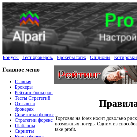
Бонусы
Тест брокеров.
Брокеры forex
Опционы
Котировки
Главное меню
Главная
Брокеры
Рейтинг брокеров
Тесты Стратегий
Правила 
Отзывы о
брокерах
Советники форекс
Торговля на forex носит довольно рис
Стратегии форекс
возможных потерь. Одним из способов 
Шаблоны
take-profit.
Скрипты
Видео форекс