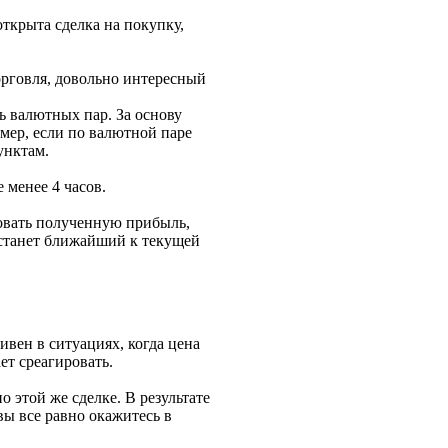
ткрыта сделка на покупку,
орговля, довольно интересный
ь валютных пар. За основу
имер, если по валютной паре
унктам.
 менее 4 часов.
ровать полученную прибыль,
и станет ближайший к текущей
ивен в ситуациях, когда цена
ает среагировать.
 этой же сделке. В результате
ы все равно окажитесь в