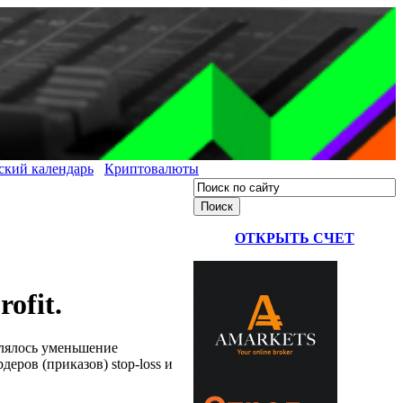
ский календарь
Криптовалюты
ОТКРЫТЬ СЧЕТ
ofit.
влялось уменьшение
еров (приказов) stop-loss и