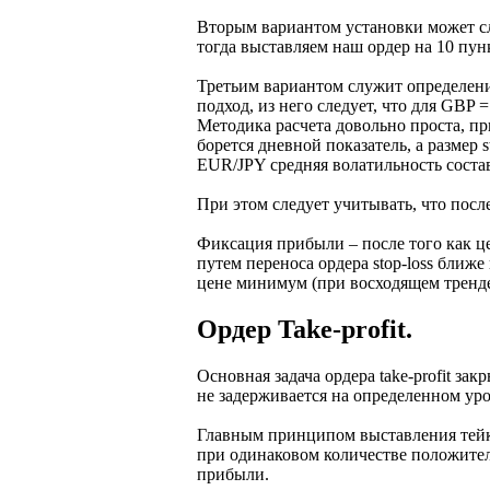
Вторым вариантом установки может слу
тогда выставляем наш ордер на 10 пу
Третьим вариантом служит определение
подход, из него следует, что для GBP 
Методика расчета довольно проста, пр
борется дневной показатель, а размер 
EUR/JPY средняя волатильность составл
При этом следует учитывать, что пос
Фиксация прибыли – после того как ц
путем переноса ордера stop-loss ближ
цене минимум (при восходящем тренде
Ордер Take-profit.
Основная задача ордера take-profit з
не задерживается на определенном уро
Главным принципом выставления тейк-п
при одинаковом количестве положител
прибыли.