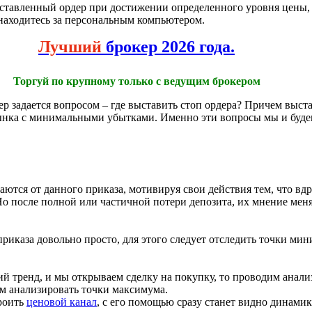
тавленный ордер при достижении определенного уровня цены, н
находитесь за персональным компьютером.
Лучший
брокер 2026 года.
Торгуй по крупному только с ведущим брокером
 задается вопросом – где выставить стоп ордера? Причем выста
ынка с минимальными убытками. Именно эти вопросы мы и будем
ются от данного приказа, мотивируя свои действия тем, что вдру
о после полной или частичной потери депозита, их мнение меня
приказа довольно просто, для этого следует отследить точки м
ий тренд, и мы открываем сделку на покупку, то проводим анал
ем анализировать точки максимума.
роить
ценовой канал
, с его помощью сразу станет видно динами