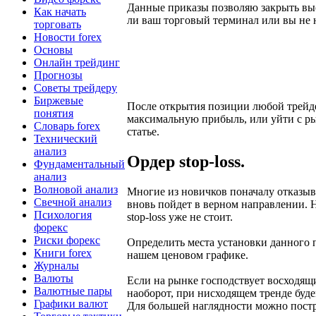
Данные приказы позволяю закрыть выс
Как начать
ли ваш торговый терминал или вы не 
торговать
Новости forex
Основы
Онлайн трейдинг
Прогнозы
Советы трейдеру
Биржевые
После открытия позиции любой трейдер
понятия
максимальную прибыль, или уйти с р
Словарь forex
статье.
Технический
анализ
Ордер stop-loss.
Фундаментальный
анализ
Волновой анализ
Многие из новичков поначалу отказыва
Свечной анализ
вновь пойдет в верном направлении. Н
Психология
stop-loss уже не стоит.
форекс
Риски форекс
Определить места установки данного 
Книги forex
нашем ценовом графике.
Журналы
Валюты
Если на рынке господствует восходящ
Валютные пары
наоборот, при нисходящем тренде буд
Графики валют
Для большей наглядности можно пост