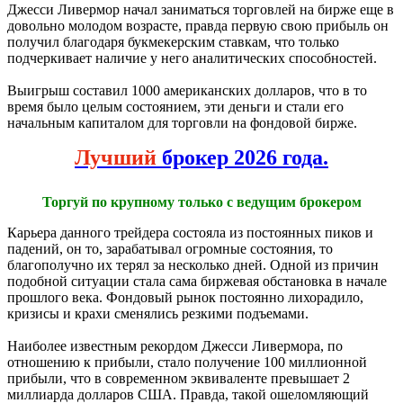
Джесси Ливермор начал заниматься торговлей на бирже еще в
довольно молодом возрасте, правда первую свою прибыль он
получил благодаря букмекерским ставкам, что только
подчеркивает наличие у него аналитических способностей.
Выигрыш составил 1000 американских долларов, что в то
время было целым состоянием, эти деньги и стали его
начальным капиталом для торговли на фондовой бирже.
Лучший
брокер 2026 года.
Торгуй по крупному только с ведущим брокером
Карьера данного трейдера состояла из постоянных пиков и
падений, он то, зарабатывал огромные состояния, то
благополучно их терял за несколько дней. Одной из причин
подобной ситуации стала сама биржевая обстановка в начале
прошлого века. Фондовый рынок постоянно лихорадило,
кризисы и крахи сменялись резкими подъемами.
Наиболее известным рекордом Джесси Ливермора, по
отношению к прибыли, стало получение 100 миллионной
прибыли, что в современном эквиваленте превышает 2
миллиарда долларов США. Правда, такой ошеломляющий