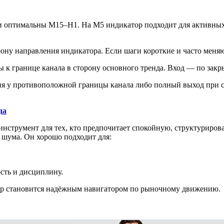
 оптимальны M15–H1. На M5 индикатор подходит для активных
рону направления индикатора. Если шаги короткие и часто меня
ы к границе канала в сторону основного тренда. Вход — по закр
я у противоположной границы канала либо полный выход при 
да
инструмент для тех, кто предпочитает спокойную, структуриров
 шума. Он хорошо подходит для:
сть и дисциплину.
р становится надёжным навигатором по рыночному движению.