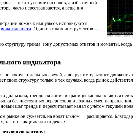
еров — не отсутствие сигналов, а избыточный
аторы часто перестраиваются, а решения
льтрации ложных импульсов используются
к
волатильности
. Один из таких инструментов —
ую структуру тренда, зону допустимых откатов и моменты, когда
льного индикатора
лиз не вокруг отдельных свечей, а вокруг импульсного движения
ет свою структуру только в тех случаях, когда рынок действите
го диапазона, трендовая линия и границы канала остаются неиз
рынка без постоянных перерисовок и ложных смен направления.
 новый шаг тренда и пересчитывает канал с учётом текущей вол
ом рынке он сужается, на волатильном — расширяется. Благода
х, так и на акциях или индексах.
 следующую картину: