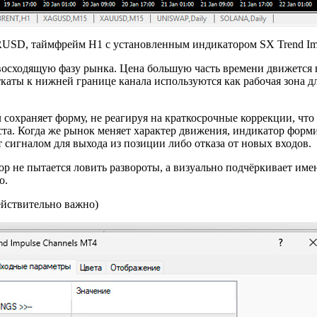
USD, таймфрейм H1 с установленным индикатором SX Trend Imp
осходящую фазу рынка. Цена большую часть времени движется 
аты к нижней границе канала используются как рабочая зона дл
сохраняет форму, не реагируя на краткосрочные коррекции, что
ста. Когда же рынок меняет характер движения, индикатор форм
 сигналом для выхода из позиции либо отказа от новых входов.
ор не пытается ловить развороты, а визуально подчёркивает имен
о.
ействительно важно)