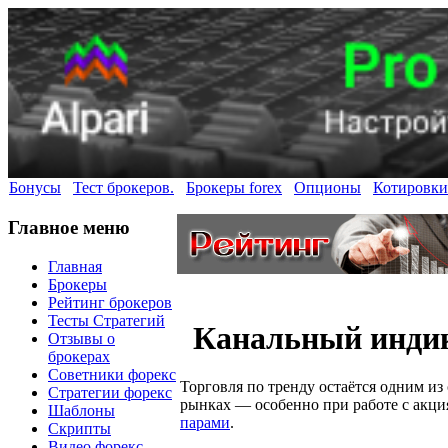
Бонусы
Тест брокеров.
Брокеры forex
Опционы
Котировки
Главное меню
Главная
Брокеры
Рейтинг брокеров
Тесты Стратегий
Канальный индик
Отзывы о
брокерах
Советники форекс
Торговля по тренду остаётся одним и
Стратегии форекс
рынках — особенно при работе с акц
Шаблоны
парами
.
Скрипты
Видео форекс