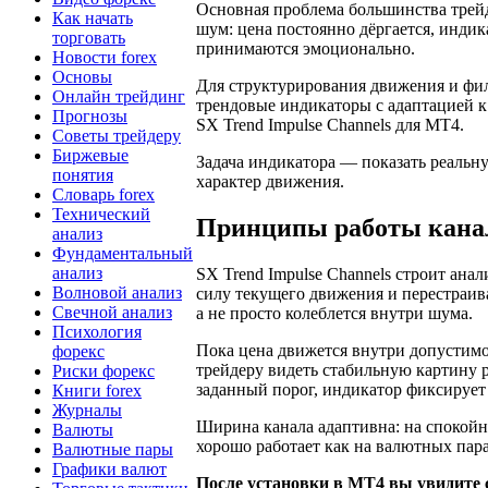
Основная проблема большинства трейд
Как начать
шум: цена постоянно дёргается, индик
торговать
принимаются эмоционально.
Новости forex
Основы
Для структурирования движения и фи
Онлайн трейдинг
трендовые индикаторы с адаптацией 
Прогнозы
SX Trend Impulse Channels для MT4.
Советы трейдеру
Биржевые
Задача индикатора — показать реальн
понятия
характер движения.
Словарь forex
Технический
Принципы работы кана
анализ
Фундаментальный
анализ
SX Trend Impulse Channels строит ана
Волновой анализ
силу текущего движения и перестраива
Свечной анализ
а не просто колеблется внутри шума.
Психология
Пока цена движется внутри допустимо
форекс
трейдеру видеть стабильную картину 
Риски форекс
заданный порог, индикатор фиксирует
Книги forex
Журналы
Ширина канала адаптивна: на спокойн
Валюты
хорошо работает как на валютных пара
Валютные пары
Графики валют
После установки в МТ4 вы увидите