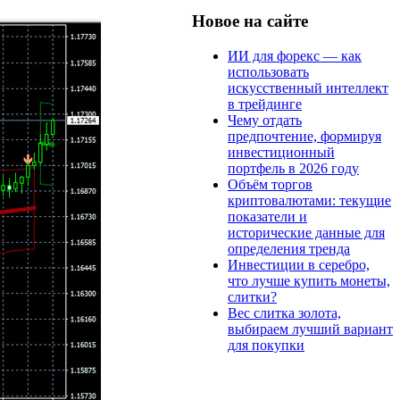
Новое на сайте
ИИ для форекс — как
использовать
искусственный интеллект
в трейдинге
Чему отдать
предпочтение, формируя
инвестиционный
портфель в 2026 году
Объём торгов
криптовалютами: текущие
показатели и
исторические данные для
определения тренда
Инвестиции в серебро,
что лучше купить монеты,
слитки?
Вес слитка золота,
выбираем лучший вариант
для покупки