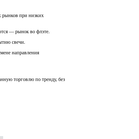
 рынков при низких
ются — рынок во флэте.
ытию свечи.
смене направления
анную торговлю по тренду, без