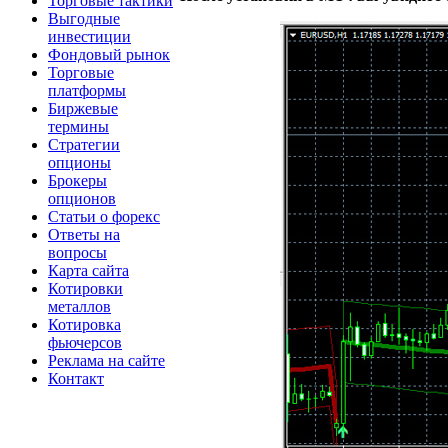
Торговые тактики
Выгодные
инвестиции
Фондовый рынок
Торговые
платформы
Биржевые
термины
Стратегии
опционы
Брокеры
опционов
Статьи о форекс
Ответы на
вопросы
Карта сайта
Котировки
металлов
Котировка
фьючерсов
Реклама на сайте
Контакт