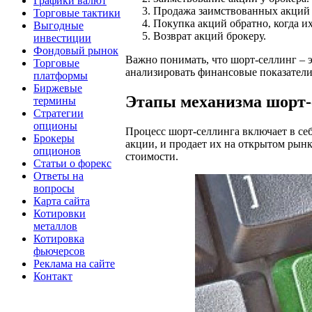
Графики валют
Продажа заимствованных акций 
Торговые тактики
Покупка акций обратно, когда их
Выгодные
Возврат акций брокеру.
инвестиции
Фондовый рынок
Важно понимать, что шорт-селлинг – э
Торговые
анализировать финансовые показател
платформы
Биржевые
Этапы механизма шорт-
термины
Стратегии
опционы
Процесс шорт-селлинга включает в себ
Брокеры
акции, и продает их на открытом рынк
опционов
стоимости.
Статьи о форекс
Ответы на
вопросы
Карта сайта
Котировки
металлов
Котировка
фьючерсов
Реклама на сайте
Контакт