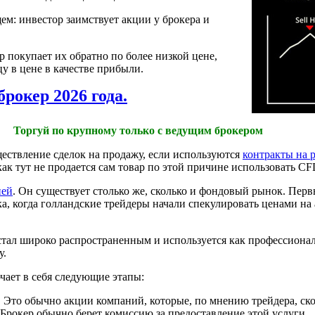
ем: инвестор заимствует акции у брокера и
ер покупает их обратно по более низкой цене,
цу в цене в качестве прибыли.
брокер 2026 года.
Торгуй по крупному только с ведущим брокером
ествление сделок на продажу, если используются
контракты на 
 как тут не продается сам товар по этой причине использовать C
ией
. Он существует столько же, сколько и фондовый рынок. Пер
ка, когда голландские трейдеры начали спекулировать ценами н
 стал широко распространенным и используется как профессиона
у.
ает в себя следующие этапы:
 Это обычно акции компаний, которые, по мнению трейдера, ско
 Брокер обычно берет комиссию за предоставление этой услуги.