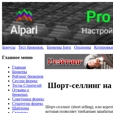
Бонусы
Тест брокеров.
Брокеры forex
Опционы
Котировки
Главное меню
Главная
Брокеры
Рейтинг брокеров
Сессии форекс
Шорт-селлинг на 
Тесты Стратегий
Отзывы о
брокерах
Советники форекс
Стратегии форекс
Шорт-селлинг (short selling), или коро
Шаблоны
которая позволяет трейдерам зарабаты
Скрипты