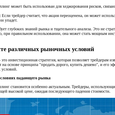
ллинг может быть использован для хеджирования рисков, связа
 Если трейдер считает, что акция переоценена, он может исполь
ии упадет.
ует глубоких знаний рынка и тщательного анализа. Это не страт
ко, при правильном использовании, она может стать мощным инс
сте различных рыночных условий
- это инвестиционная стратегия, которая позволяет трейдерам из
т на основе принципа "продать дорого, купить дешево", и его э
 условий.
 условиях падающего рынка
линг становится особенно актуальным. Трейдеры, использующи
ущей высокой цене, ожидая последующего падения стоимости.