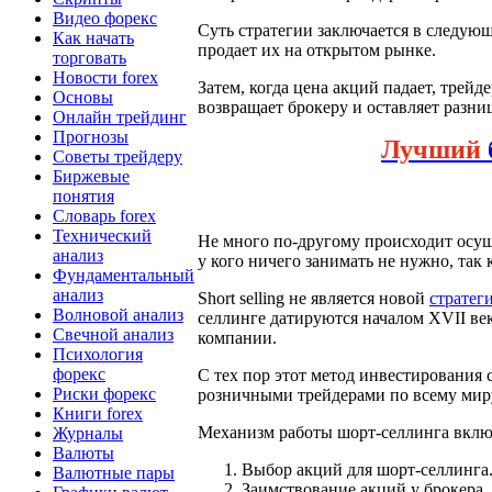
Видео форекс
Суть стратегии заключается в следующ
Как начать
продает их на открытом рынке.
торговать
Новости forex
Затем, когда цена акций падает, трейд
Основы
возвращает брокеру и оставляет разни
Онлайн трейдинг
Прогнозы
Лучший
Советы трейдеру
Биржевые
понятия
Словарь forex
Технический
Не много по-другому происходит осущ
анализ
у кого ничего занимать не нужно, так
Фундаментальный
анализ
Short selling не является новой
стратег
Волновой анализ
селлинге датируются началом XVII ве
Свечной анализ
компании.
Психология
форекс
С тех пор этот метод инвестирования
Риски форекс
розничными трейдерами по всему мир
Книги forex
Механизм работы шорт-селлинга включ
Журналы
Валюты
Выбор акций для шорт-селлинга.
Валютные пары
Заимствование акций у брокера.