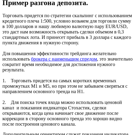
Пример разгона депозита.
Торговать придется по стратегии скальпинг с использованием
кредитного плеча 1:500, условно возьмем для торговли сумму
в 100 долларов и нашу любимую валютную пару EUR/USD,
это даст нам возможность открывать сделки объемом в 0,3
стандартных лота. И принесет прибыль в 3 доллара с каждого
пункта движения в нужную сторону.
Для повышения эффективности трейдинга желательно
использовать
брокера с наименьшим спредом
, это значительно
сократит время необходимое для достижения нужного
результата.
1. Торговать придется на самых коротких временных
промежутках М1 и М5, но при этом не забываем сверяться с
направлением основного тренда на Н1.
2. Для поиска точек входа можно использовать ценовой
канал и показания индикатора Стохастик, сделки
открываются, когда цена начинает свое движение после
коррекции в сторону основного тренда это хорошо видно
после построения ценового канала.
Дополнительным ориентиром служат показания индикатора