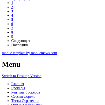
1
2
3
4
5
6
7
8
9
Следующая
Последняя
mobile template by mobilemews.com
Menu
Switch to Desktop Version
Главная
Брокеры
Рейтинг брокеров
Сессии форекс
Тесты Стратегий
Отзывы о брокерах